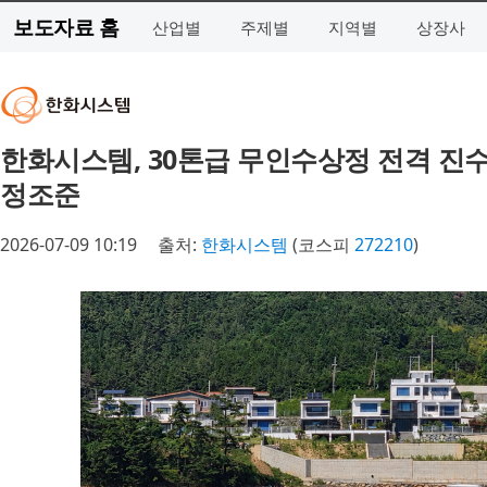
보도자료 홈
산업별
주제별
지역별
상장사
한화시스템, 30톤급 무인수상정 전격 진
정조준
2026-07-09 10:19
출처:
한화시스템
(코스피
272210
)