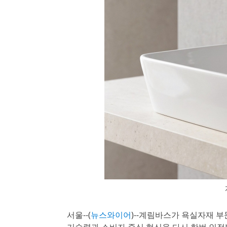
서울--(
뉴스와이어
)--계림바스가 욕실자재 부