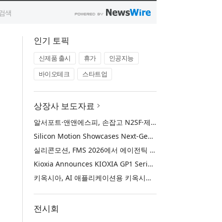
인기 토픽
신제품 출시
휴가
인공지능
바이오테크
스타트업
상장사 보도자료
알서포트·앤앤에스피, 손잡고 N2SF·제어망 시장 공략
Silicon Motion Showcases Next-Generation Storage Solutions for Agentic AI Applications at FMS 2026
실리콘모션, FMS 2026에서 에이전틱 AI에 활용하기 위한 차세대 스토리지 솔루션 공개
Kioxia Announces KIOXIA GP1 Series Super High IOPS SSDs for AI Applications
키옥시아, AI 애플리케이션용 키옥시아 GP1 시리즈 슈퍼 하이 IOPS SSD 발표
전시회