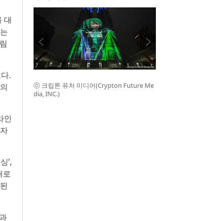
 대
해는
계림
다.
ⓒ 크립톤 퓨처 미디어(Crypton Future Me
업의
dia, INC.)
라인
투자
’,
새로
영된
성과