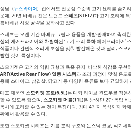
성남--(
뉴스와이어
)--집에서도 전문점 수준의 고기 요리를 즐기려는
운데, 20년 바베큐 전문 브랜드
스테츠(STETZ)
가 고기 조리에 
홈바베큐 시장 공략을 강화하고 있다.
스테츠는 오랜 기간 바베큐 그릴과 용품을 개발·판매하며 축적한
심의 에어프라이어와 차별화된 ‘고기 조리 특화 에어프라이어’ 
식품이나 간편식 조리에 초점을 맞춰 발전해온 것과 달리, 스
발한 것이 특징이다.
스모키젯은 고기의 익힘 균형과 육즙 유지, 바삭한 식감을 구현
ARF(Active Rear Flow) 열풍 시스템
과 조리 과정에 맞춰 온도
용해 스테이크, 삼겹살, 닭고기 등 다양한 육류를 보다 균일하게
대표 제품인
스모키젯 프로(6.5L)
는 대형 라이브 윈도우를 적용해
할 수 있도록 했으며,
스모키젯 더블(11L)
은 상·하단 2단 독립 
동시에 조리할 수 있는 것이 특징이다. 최대 4가지 음식까지 함
황에서 활용할 수 있다.
또한 스모키젯 시리즈는 기름 분리 구조와 논스틱 코팅, 식기세