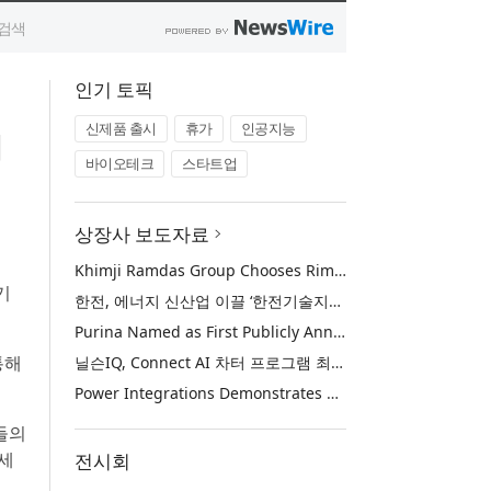
인기 토픽
신제품 출시
휴가
인공지능
허
바이오테크
스타트업
상장사 보도자료
Khimji Ramdas Group Chooses Rimini Street to Reduce SAP Support Costs, Protect 700+ Customizations and Reinvest Savings in Innovation
기
한전, 에너지 신산업 이끌 ‘한전기술지주’ 공식 출범
Purina Named as First Publicly Announced NIQ ConnectAI Charter Client
통해
닐슨IQ, Connect AI 차터 프로그램 최초 고객사 ‘퓨리나’ 선정
Power Integrations Demonstrates World’s First 2200 V GaN Technology for Next-Era High-Voltage Power Systems
자들의
강세
전시회