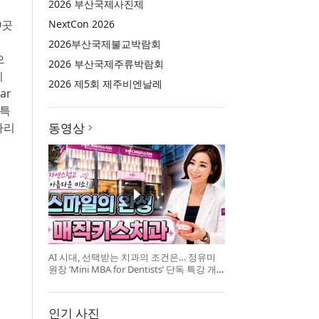
2026 부산국제사진제
9곳
NextCon 2026
2026부산국제불교박람회
으
2026 부산국제주류박람회
이
2026 제5회 제주비엔날레
har
 특
자리
동영상
AI 시대, 선택받는 치과의 조건은… 정유미
원장 ‘Mini MBA for Dentists’ 단독 특강 개
최
인기 사진