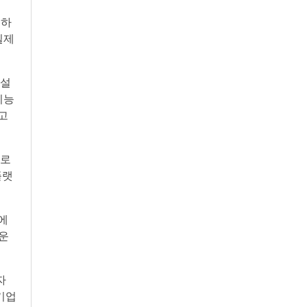
 하
실제
 설
기능
고
으로
플랫
등에
 운
자
기업