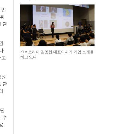
 업
맞춰
 관
권
 다
KLA 코리아 김양형 대표이사가 기업 소개를
하고 있다
하고
정원
 관
리
 단
 수
활용