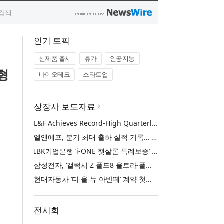
인기 토픽
신제품 출시
휴가
인공지능
형
바이오테크
스타트업
상장사 보도자료
L&F Achieves Record-High Quarterly Shipments, Begins LFP Supply for North American ESS in Q3 Advancing its Two-Track NCM and LFP Growth Strategy
엘앤에프, 분기 최대 출하 실적 기록… 3분기 북미 ESS향 LFP 공급 착수 NCM+LFP ‘2-Track’ 성장 전략 실현
IBK기업은행 ‘i-ONE 햇살론 특례보증’ 출시
삼성전자, ‘갤럭시 Z 폴드8 울트라·폴드8·플립8’과 ‘갤럭시 워치 울트라2·워치9’ 국내 공식 출시
현대자동차 ‘디 올 뉴 아반떼’ 계약 첫날 1만 대 돌파
전시회