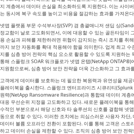
지 계층에서 데이터 손실을 최소화하도록 지원한다. 이는 사이버 공격의
는 동시에 복구 속도를 높이고 비용을 절감하는 효과를 가져온다
넷앱 플랫폼 부문 수석부사장(SVP) 겸 총괄매니저 샌딥 싱(Sande
정교함이 날로 고도화되면서, 이에 대응할 수 있는 골든타임이 그
용 손실과 피해를 제한하려면 위협이 감지되는 즉시 조치를 취해
까지 보안 자동화를 확대 적용해야 함을 의미한다. 업계 최고 
지를 심층 방어 전략의 핵심 요소로 활용할 수 있도록 지원하는
통해 스플렁크 SOAR 워크플로가 넷앱 온탭(NetApp ONTAP
지원함으로써, 심층 방어 보안 전략을 더욱 간소화하고 그 효과를
고객에게 데이터를 보호하는 데 필요한 복원력과 유연성을 제공하
플레이북을 출시한다. 스플렁크 엔터프라이즈 시큐리티(Splunk Ente
원력(NetApp Ransomware Resilience)과 통합돼 데이터 
대응 우선순위 지정을 고도화하고 있다. 새로운 플레이북을 통해 
수적인 부분으로서 해당 신호와 타 솔루션의 신호를 결합해 넷앱 
동으로 취할 수 있다. 이러한 조치에는 의심스러운 사용자 차단,
데이터 볼륨 오프라인 전환이 포함된다. 이를 통해 고객은 스토
하고 데이터 손실을 제한할 수 있다. 조직의 심층 방어 보안 전략