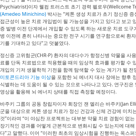
Psychiatrist)이자 웰컴 트러스트 초기 경력 펠로우(Wellcome Trust
(Amedeo Minichino)
박사는 “케톤 생성 치료가 초기 정신증 증
접근성이 높은 치료 개입법이 될 가능성을 가지고 있다고 보고 있
증 발병 이전 단계에서 개입할 수 있도록 하는 새로운 치료 도구가
병 이전에 흔히 나타나는 중요한 전구 시기를 연구함으로써 환자
기를 기대하고 있다”고 덧붙였다.
정신증 고위험군(CHR-P) 환자의 대다수가 항정신병 약물을 사
료를 단독 치료법으로 적용했을 때의 임상적 효과를 평가할 수 
개입의 기저 생물학적 기전을 함께 탐색할 수 있는 계기가 될 전
미토콘드리아 기능 이상
을 포함한 뇌 에너지 대사 장애는 향후 
식별하는 데 도움이 될 수 있는 것으로 나타나고 있다. 연구진
영상을 활용해 뇌 에너지 상태를 직접 측정할 예정이다.
바주키 그룹의 공동 창립자이자 회장인 잰 엘리슨 바주키(Jan Ellis
군을 대상으로 케톤 생성 치료가 정신 건강과 신체 건강에 미치는
것”이라며 “이 야심찬 프로젝트는 대부분 약물 치료 경험이 없
장기적인 경과를 어떻게 근본적으로 변화시킬 수 있는지에 대해 
다”고 말했다. 이어 “이러한 최초의 임상시험을 진행하는 옥스