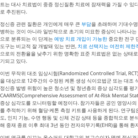
트는 대사 치료법이 중증 정신질환 치료에 잠재력을 가질 수 있
로 추진된다.
정신증 관련 질환은 개인에게 매우 큰
부담
을 초래하며 기대수명
병하는 것이 아니라 일반적으로 초기의 미묘한 증상이 나타나는 기
으로 분류되는 이 단계는
예방 치료 개입이 가능한
중요한 전구 단
도구는 비교적 잘 개발돼 있는 반면,
치료 선택지는 여전히 제한
으로의 전환율을 낮추기 위한 명확한 표준 치료법은 없는 상태로
기되고 있다.
이번 무작위 대조 임상시험(Randomized Controlled Trial, R
을 대상으로 12주간의 수정된 케톤 생성 식이요법군 또는 대조
정신증 발병 위험이 높은 청소년 및 청년층의 증상 심각도를 평
CAARMS(Comprehensive Assessment of At-Risk Ment
증상 심각도를 모니터링할 예정이다. 참가자들은 공인 영양사의 
를 추적하기 위해 혈당·케톤 측정 키트를 사용하게 된다. 연구팀
도, 인지 기능, 수면 행동 및 신체 건강 상태 등을 종합적으로 
해 중재 종료 이후 최대 3년 동안 전자의무기록(EHR)을 통해 
이번 연구를 이끄는 옥스퍼드 대학교의 부교수이자 명예 정신건강의학과