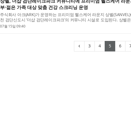
상벨, 더샵 검단레이크파크 커뮤니티에 프리미엄 헬스케어 라운
부·젊은 가족 대상 맞춤 건강 스크리닝 운영
주식회사 아크(ARK)가 운영하는 프리미엄 헬스케어 라운지 상벨(SANVE
천 검단신도시 ‘더샵 검단레이크파크’의 커뮤니티 시설로 도입된다. 상벨은 
통해 만성질환을 조기에 발견하고 예방 중심 건강 관...
07월 15일 09:40
(current)
(current)
(curren
(cu
‹
3
4
5
6