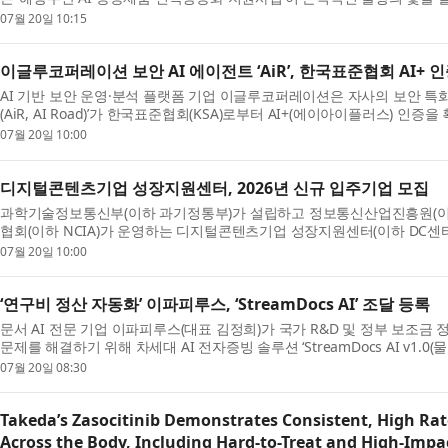
가 주관하는 ‘해양수산 AI 응용제품 신속상용화 지...
07월 20일 10:15
이글루코퍼레이션 보안 AI 에이전트 ‘AiR’, 한국표준협회 AI+ 
AI 기반 보안 운영·분석 플랫폼 기업 이글루코퍼레이션은 자사의 보안 특화 
(AiR, AI Road)’가 한국표준협회(KSA)로부터 AI+(에이아이플러스) 인증
준협회에서 AI 기능의 품질 및 신뢰성이 검증된 제품...
07월 20일 10:00
디지털콘텐츠기업 성장지원센터, 2026년 신규 입주기업 모집
과학기술정보통신부(이하 과기정통부)가 설립하고 정보통신산업진흥원(이하
협회(이하 NCIA)가 운영하는 디지털콘텐츠기업 성장지원센터(이하 DC센터
모집한다고 밝혔다. DC센터는 유망 디지털콘텐츠 중소기...
07월 20일 10:00
‘연구비 정산 자동화’ 이파피루스, ‘StreamDocs AI’ 조달 등록
문서 AI 전문 기업 이파피루스(대표 김정희)가 국가 R&D 및 정부 보조금 
문제를 해결하기 위해 차세대 AI 전자증빙 솔루션 ‘StreamDocs AI v1.0(물
청 디지털서비스몰에 공식 등록하고 공공 시장 공...
07월 20일 08:30
Takeda’s Zasocitinib Demonstrates Consistent, High Rat
Across the Body, Including Hard-to-Treat and High-Impac