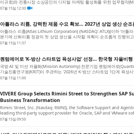
이규호)와 전통시장 소상공인의 디지털 마케팅 활성화를 위한 업무협약(MO
라 AI오투오는 업체명 입력만으로 홍보 영상·콘텐츠...
07월 15일 12:30
아틀라스 리튬, 강력한 제품 수요 확보… 2027년 상업 생산 순
아틀라스 리튬(Atlas Lithium Corporation) (NASDAQ: ATLX)(이하 ‘아틀
분기에 산화리튬 정광의 첫 상업 생산을 시작할 계획이 순조롭게 진행되고 
소유하고 있으며 모든 인허가를 완료한 Neves Proje...
07월 15일 11:37
퀀텀에어로 ‘K-방산 스타트업 육성사업’ 선정… 한국형 자율비행 
국방 AI 및 미션 자율화(Mission Autonomy) 전문기업 퀀텀에어로(Qua
기술진흥연구원(KRIT)이 주관하는 ‘2026년 K-방산 스타트업 1단계 육성사
을 체결했다고 밝혔다. K-방산 스타트업 육성사업은 미래...
07월 15일 11:00
VIVERE Group Selects Rimini Street to Strengthen SAP S
Business Transformation
Rimini Street, Inc. (Nasdaq: RMNI), the Software Support and Agen
leading third-party support provider for Oracle, SAP and VMware s
VIVERE Group, a leading Indonesian one-stop solution provider fo...
07월 15일 09:50