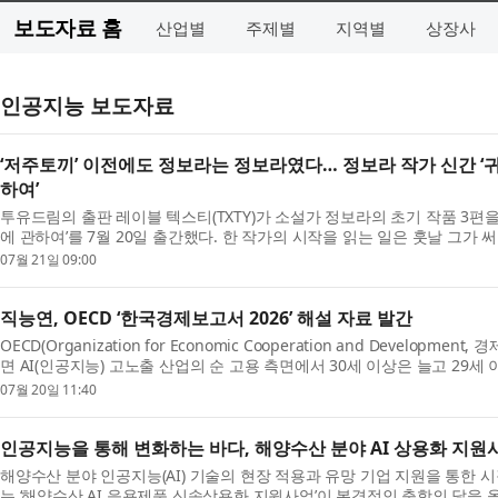
보도자료 홈
산업별
주제별
지역별
상장사
인공지능 보도자료
‘저주토끼’ 이전에도 정보라는 정보라였다… 정보라 작가 신간 ‘
하여’
투유드림의 출판 레이블 텍스티(TXTY)가 소설가 정보라의 초기 작품 3편을
에 관하여’를 7월 20일 출간했다. 한 작가의 시작을 읽는 일은 훗날 그가
는 일이기도 하다. 이름을 빼앗긴 여성, 제물로 길...
07월 21일 09:00
직능연, OECD ‘한국경제보고서 2026’ 해설 자료 발간
OECD(Organization for Economic Cooperation and Develop
면 AI(인공지능) 고노출 산업의 순 고용 측면에서 30세 이상은 늘고 29
구원(원장 고혜원)은 7월 7일(화) ‘KRIVET Issue Brief 3...
07월 20일 11:40
인공지능을 통해 변화하는 바다, 해양수산 분야 AI 상용화 지원
해양수산 분야 인공지능(AI) 기술의 현장 적용과 유망 기업 지원을 통한 
는 ‘해양수산 AI 응용제품 신속상용화 지원사업’이 본격적인 출항의 닻을 