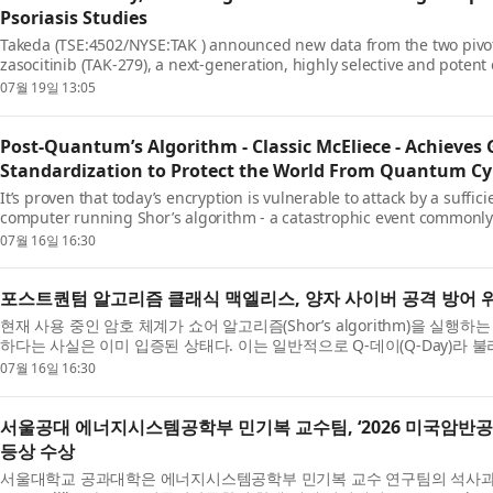
Psoriasis Studies
Takeda (TSE:4502/NYSE:TAK ) announced new data from the two pivot
zasocitinib (TAK-279), a next-generation, highly selective and potent 
inhibitor, in adults with moderate-to-severe plaque psoriasi...
07월 19일 13:05
Post-Quantum’s Algorithm - Classic McEliece - Achieves 
Standardization to Protect the World From Quantum Cy
It’s proven that today’s encryption is vulnerable to attack by a suff
computer running Shor’s algorithm - a catastrophic event commonl
such a cryptographically relevant quantum computer emerges i...
07월 16일 16:30
포스트퀀텀 알고리즘 클래식 맥엘리스, 양자 사이버 공격 방어 위
현재 사용 중인 암호 체계가 쇼어 알고리즘(Shor’s algorithm)을 실행
하다는 사실은 이미 입증된 상태다. 이는 일반적으로 Q-데이(Q-Day)라 
다. 암호 해독 능력을 갖춘 양자 컴퓨터가 등장하기...
07월 16일 16:30
서울공대 에너지시스템공학부 민기복 교수팀, ‘2026 미국암반공
등상 수상
서울대학교 공과대학은 에너지시스템공학부 민기복 교수 연구팀의 석사과