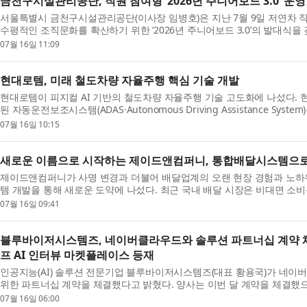
금천구시설관리공단, 직원 참여형 ‘2026년 주니어보드 3.0’ 운영
서울특별시 금천구시설관리공단(이사장 임병호)은 지난 7월 9일 저연차 
수평적인 조직문화를 확산하기 위한 ‘2026년 주니어보드 3.0’​의 발대식
혔다. 공단은 ‘2024년 혁신 주니어보드 1기’​와 ‘2...
07월 16일 11:09
현대로템, 미래 철도차량 자율주행 핵심 기술 개발
현대로템이 피지컬 AI 기반의 철도차량 자율주행 기술 고도화에 나섰다.
된 자동운전보조시스템(ADAS·Autonomous Driving Assistance Sys
철도차량용 ADAS는 철도의 선로 조건과 운행 환경을 고...
07월 16일 10:15
새로운 이름으로 시작하는 제이드앤컴퍼니, 통합배달시스템으로
제이드앤컴퍼니가 사명 변경과 더불어 배달업계의 오랜 현장 경험과 노하
템 개발을 통해 새로운 도약에 나섰다. 최근 국내 배달 시장은 비대면 소
장으로 꾸준한 규모를 유지하고 있지만, 배달 플랫폼 ...
07월 16일 09:41
블루바이저시스템즈, 네이버클라우드와 솔루션 파트너십 계약 
프 AI 인터뷰 마켓플레이스 등재
인공지능(AI) 솔루션 전문기업 블루바이저시스템즈(대표 황용국)가 네
위한 파트너십 계약을 체결했다고 밝혔다. 양사는 이번 달 계약을 체결했으
저시스템즈의 멀티모달 기반 하이버프 AI 인터뷰가 네...
07월 16일 06:00