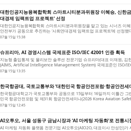
대한인공지능융복합학회 스마트시티분과위원장 이혜승, 신한금
대경제 임팩트업 프로젝트’ 선정
대한인공지능융복합학회 스마트시티분과위원장을 맡고 있는 시너즈 이혜
안전부가 공동으로 추진하는 ‘사회연대경제 임팩트업 프로젝트’에 선정됐
재단을 통해 올해부터 3년간 매년 20억원씩 총 60억원을...
07월 15일 15:38
슈프리마, AI 경영시스템 국제표준 ISO/IEC 42001 인증 획득
지능형 출입통제 및 물리보안 솔루션 전문기업 슈프리마(대표 이재원, 김
(AIMS, Artificial Intelligence Management System) 국제표준인 I
인증은 슈프리마가 자사 출입통제 솔루션에 적용되는 AI의 ...
07월 15일 13:35
한국항공대, 국토교통부와 ‘대한민국 항공안전포럼·항공안전세미
한국항공대학교가 국토교통부와 공동으로 15일부터 16일까지 이틀간 그랜드
민국 항공안전포럼 및 제31회 항공안전세미나(2026 Korea Aviation Safety
다. ‘사람과 문화, 함께 여는 항공안전의 새로운 패러다임...
07월 15일 12:45
AI오투오, 서울 성동구 금남시장과 ‘AI 마케팅 자동화’로 전통시
AI 마케팅 자동화 플랫폼 전문기업 AI오투오(AIO2O, 대표이사 안성민)