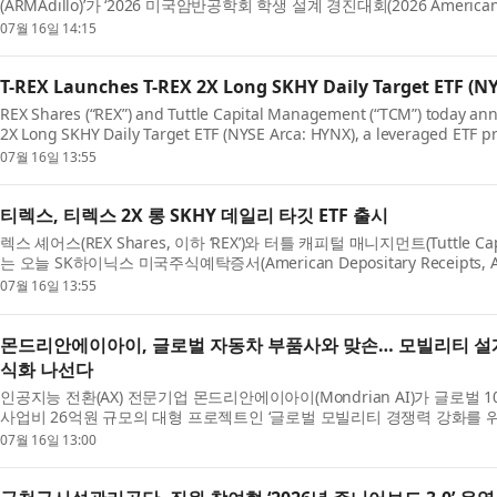
(ARMAdillo)’가 ‘2026 미국암반공학회 학생 설계 경진대회(2026 American Ro
Student Design Competition)’에서 1등상을 수상했다고 밝혔다. 미...
07월 16일 14:15
T-REX Launches T-REX 2X Long SKHY Daily Target ETF (N
REX Shares (“REX”) and Tuttle Capital Management (“TCM”) today ann
2X Long SKHY Daily Target ETF (NYSE Arca: HYNX), a leveraged ETF pr
to the SK hynix American Depositary Receipts (ADRs) (...
07월 16일 13:55
티렉스, 티렉스 2X 롱 SKHY 데일리 타깃 ETF 출시
렉스 셰어스(REX Shares, 이하 ‘REX’)와 터틀 캐피털 매니지먼트(Tuttle Capit
는 오늘 SK하이닉스 미국주식예탁증서(American Depositary Receipts, 
익스포저를 제공하는 레버리지 ETF인 티렉스 2X 롱 SKHY...
07월 16일 13:55
몬드리안에이아이, 글로벌 자동차 부품사와 맞손… 모빌리티 설계 
식화 나선다
인공지능 전환(AX) 전문기업 몬드리안에이아이(Mondrian AI)가 글로벌 
사업비 26억원 규모의 대형 프로젝트인 ‘글로벌 모빌리티 경쟁력 강화를 위한 A
설계 의사결정 지원 시스템’ 개발 사업에 착수한다...
07월 16일 13:00