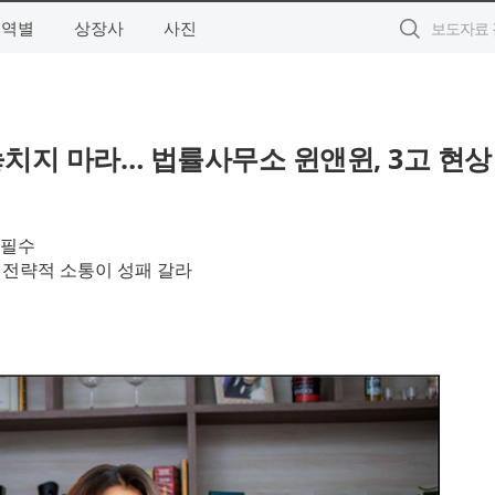
지역별
상장사
사진
치지 마라… 법률사무소 윈앤윈, 3고 현상
 필수
 전략적 소통이 성패 갈라
윈