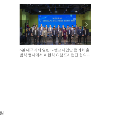
6일 대구에서 열린 G-램프사업단 협의회 출
범식 행사에서 이현식 G-램프사업단 협의회
장(앞열 왼쪽에서 다섯 번째), 허정은 한국연
구재단 학술진흥본부장(앞열 왼쪽에서 여섯
번째)이 전국 20개 대학 사업단 참석자들과
터치버튼 퍼포먼스를 하고 있다
 절