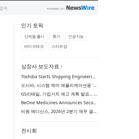
인기 토픽
신제품 출시
휴가
인공지능
바이오테크
스타트업
상장사 보도자료
Toshiba Starts Shipping Engineering Samples of TXZ+™ Family Entry‑Class M4V Group, Standard Microcontrollers with Arm® Cortex®‑M4 Core for System Control Applications
도시바, 시스템 제어 애플리케이션용 ‘암 코어텍스-M4’ 코어 탑재 표준 마이크로컨트롤러 TXZ+ 패밀리 엔트리 클래스 ‘M4V 그룹’ 엔지니어링 샘플 출하 개시
GS리테일, 기업가치 제고 계획 발표… 중장기 성장 기반 강화와 주주가치 제고
BeOne Medicines Announces Second Quarter 2026 Financial Results and Business Updates
비원 메디신스, 2026년 2분기 재무 결과 및 비즈니스 업데이트 발표
전시회