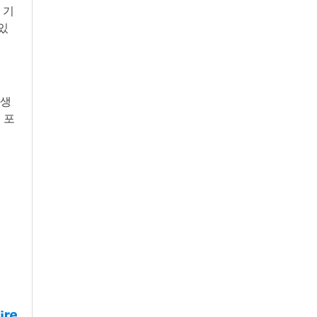
 기
있
회생
 포