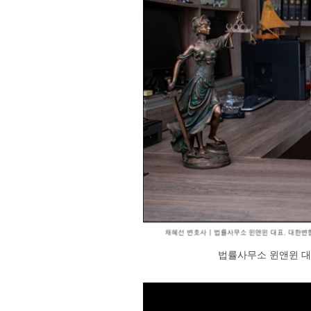
법률사무소 윈앤윈 대