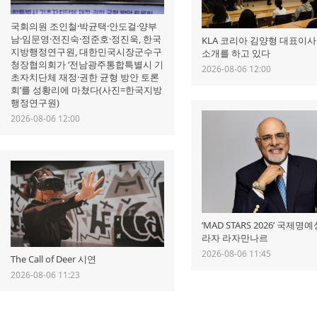
국회의원 조인철·박균택·안도걸·양부
남·임문영·전진숙·정준호·정진욱, 한국
KLA 코리아 김양형 대표이
지방행정연구원, 대한민국시장군수구
소개를 하고 있다
청장협의회가 ‘전남광주통합특별시 기
2026-08-06 12:00
초자치단체 재정·권한 균형 방안 토론
회’를 성황리에 마쳤다(사진=한국지방
행정연구원)
2026-08-06 12:00
‘MAD STARS 2026’ 국제
라자 라자만나르
2026-08-06 11:45
The Call of Deer 시연
2026-08-06 11:23