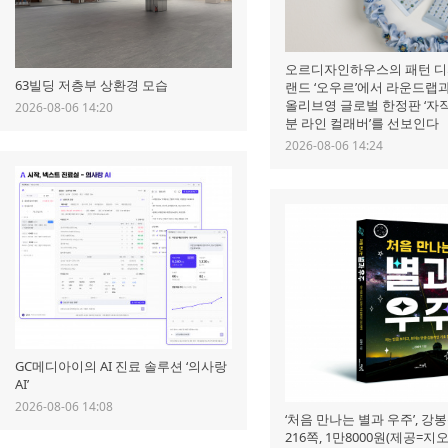
오르디자인하우스의 패턴 디
63빌딩 저층부 상환경 모습
랜드 ‘오우르’에서 라운드랩
올리브영 글로벌 한정판 ‘자
2026-08-06 14:20
분 라인 컬래버’를 선보인다
2026-08-06 14:24
GC메디아이의 AI 진료 솔루션 ‘의사랑
AI’
2026-08-06 14:08
‘처음 만나는 별과 우주’, 강봉
216쪽, 1만8000원(제공=지