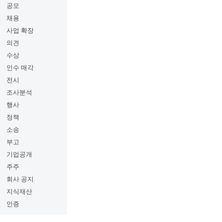
공모
채용
사업 확장
의견
수상
인수 매각
전시
조사분석
행사
정책
소송
부고
기업공개
주주
회사 공지
지식재산
인증