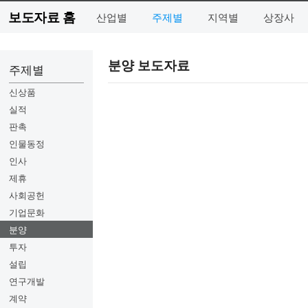
보도자료 홈
산업별
주제별
지역별
상장사
분양 보도자료
주제별
신상품
실적
판촉
인물동정
인사
제휴
사회공헌
기업문화
분양
투자
설립
연구개발
계약