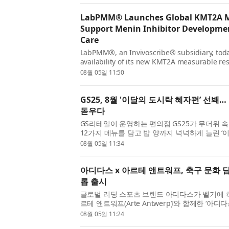
LabPMM® Launches Global KMT2A MR
Support Menin Inhibitor Developme
Care
LabPMM®, an Invivoscribe® subsidiary, tod
availability of its new KMT2A measurable re
service. The highly sensitive digital PCR serv
08월 05일 11:50
providers, clinical researchers, ...
GS25, 8월 '이달의 도시락 혜자편’ 선봬
돋우다
GS리테일이 운영하는 편의점 GS25가 무더위 속
12가지 메뉴를 담고 밥 양까지 넉넉하게 늘린 ‘
다. GS25의 ‘이달의 도시락’은 매월 첫째 주 
08월 05일 11:34
보이고 해당 월에만 ...
아디다스 x 아르테 앤트워프, 축구 문화 담
롭 출시
글로벌 리딩 스포츠 브랜드 아디다스가 벨기에 
르테 앤트워프(Arte Antwerp)’와 함께한 ‘아디
션’의 첫 드롭을 공개했다. 아디다스와 아르테 
08월 05일 11:24
으로 현대 스포츠웨어...