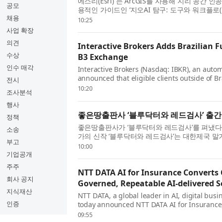
에스리(Esri) 는 ArcGIS를 사용해 지리 공간 인
공모
용적인 가이드인 ‘지오AI 탐구: 도구와 워크플로(Explo
채용
Workflows) ’를 출간했다. GIS 전문가, 분석
10:25
실습 워크북은 첨단 AI ...
사업 확장
의견
Interactive Brokers Adds Brazilian F
수상
B3 Exchange
인수 매각
Interactive Brokers (Nasdaq: IBKR), an autom
announced that eligible clients outside of Br
전시
futures in addition to equities through the 
10:20
조사분석
Brokers was the first broker to pr...
행사
좋은땅출판사 ‘블루닥터와 레드검사’ 출간
정책
좋은땅출판사가 ‘블루닥터와 레드검사’를 펴냈다. 
소송
가의 신작 ‘블루닥터와 레드검사’는 대한제국 
부고
다른 신념을 선택한 두 가문의 100년을 따라가
10:00
리는 의사의 가문과 법...
기업공개
주주
NTT DATA AI for Insurance Converts
회사 공지
Governed, Repeatable AI-delivered S
지식재산
NTT DATA, a global leader in AI, digital busi
인증
today announced NTT DATA AI for Insurance, 
that converts complex core insurance workfl
09:55