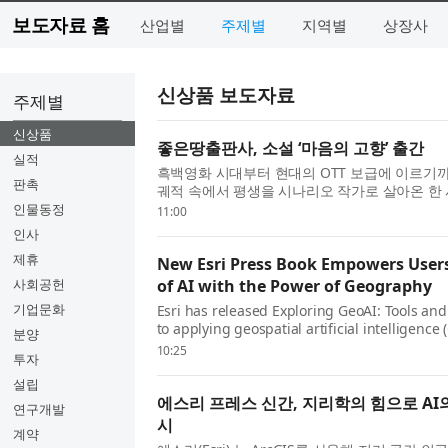
보도자료 홈
산업별
주제별
지역별
상장사
신상품 보도자료
주제별
신상품
좋은땅출판사, 소설 ‘마음의 고향’ 출간
실적
흑백영화 시대부터 현대의 OTT 보급에 이르기
판촉
궤적 속에서 평생을 시나리오 작가로 살아온 한
아픔을 잔잔하게 그려 낸 박장규 작가의 소설 ‘
인물동정
11:00
출간됐다. 이 책은 시나...
인사
제휴
New Esri Press Book Empowers Users
사회공헌
of AI with the Power of Geography
기업문화
Esri has released Exploring GeoAI: Tools and
to applying geospatial artificial intelligenc
분양
for GIS professionals, analysts, and data sci
10:25
투자
provides the know...
설립
에스리 프레스 신간, 지리학의 힘으로 AI
연구개발
시
계약