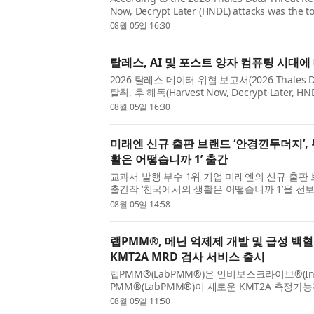
Now, Decrypt Later (HNDL) attacks was the to
organizations reporting that they are protot
08월 05일 16:30
quantum cryptography (PQC) algorith...
탈레스, AI 및 포스트 양자 컴퓨팅 시대
2026 탈레스 데이터 위협 보고서(2026 Thales Dat
탈취, 후 해독(Harvest Now, Decrypt Later
험으로 꼽혔다. 또한 기업의 59%가 양자 시대에 
08월 05일 16:30
고리즘의 프로토타입을 ...
미래엔 신규 출판 브랜드 ‘안경낀두더지’, 
활은 어떻습니까 1’ 출간
교과서 발행 부수 1위 기업 미래엔의 신규 출판 
출간작 ‘천국에서의 생활은 어떻습니까 1’을 선보
는 어디에 있을까?’, ‘그곳에서는 아프지 않고 잘
08월 05일 14:58
장 따뜻한 대답...
랩PMM®, 메닌 억제제 개발 및 급성 백
KMT2A MRD 검사 서비스 출시
랩PMM®(LabPMM®)은 인비보스크라이브®(Invi
PMM®(LabPMM®)이 새로운 KMT2A 측정가
세계에서 제공한다고 발표했다. 고감도 디지털 P
08월 05일 11:50
의 글로벌 검사실 네트워크를 통해 의료진, 임...