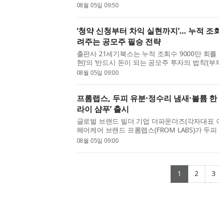
새 싱글 앨범 ‘SWEAT’이 가진 뜨거운 여름의 무드와
08월 05일 09:50
them see you SWEAT’...
‘청약 신청부터 차익 실현까지’… 누적 조회
려주는 공모주 필승 전략
출판사 21세기북스는 누적 조회수 9000만 회를
현)’의 ‘반드시 돈이 되는 공모주 투자의 법칙’
안전한 공모주 투자의 모든 것)을 8월 5일 출간
08월 05일 09:00
표는 유튜브 채널 ‘공...
프롬랩스, 두피 유분·정수리 냄새·볼륨 한
라이 샴푸’ 출시
글로벌 브랜드 빌더 기업 더파운더즈(각자대표 
헤어케어 브랜드 프롬랩스(FROM LABS)가 두피
고민을 효과적으로 케어하는 신제품 ‘노세범 미스
08월 05일 09:00
번 신제품은 기존 분사...
(current
(cur
1
2
3