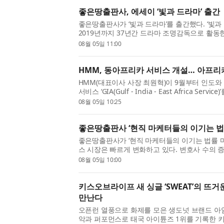
좋은땅출판사, 에세이 ‘빛과 드라마’ 출간
좋은땅출판사가 ‘빛과 드라마’를 출간했다. ‘빛과 
2019년까지 37년간 드라마 조명감독으로 활동
저자는 50편 이상의 드라마에서 조명감독으로 
08월 05일 11:00
과 제작 현장의 생생한...
HMM, 동아프리카 서비스 개설… 아프리
HMM(대표이사 사장 최원혁)이 9월부터 인도
서비스 ‘GIA(Gulf - India - East Africa Ser
비스는 최원혁 사장 부임 이후 추진 중인 컨테이너 
08월 05일 10:25
Spoke)’ 전략의 두 ...
좋은땅출판사 ‘현직 마케터들의 이기는 법률
좋은땅출판사가 ‘현직 마케터들의 이기는 법률 마케
스 시장은 빠르게 변화하고 있다. 변호사 수의 증
기반 검색 환경의 확산은 로펌과 변호사에게도 
08월 05일 10:00
있다. 이러한 흐름 ...
키스오브라이프 새 싱글 ‘SWEAT’의 뜨
만난다
오픈런 열풍으로 화제를 모은 생도넛 브랜드 아임도넛
악과 퍼포먼스로 태국 아이튠즈 1위를 기록한 키스오