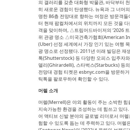
의 갤러리를 갖춘 대화형 박물관, 바닥부터 
히 새로운 경험이 탄생했다. 뉴욕과 그 너머의
명한 86층 전망대로 향하는 여정은 방문객들
터 현재 팝컬처에서의 위치까지 모든 것을 다
객을 맞이하며, △트립어드바이저의 ‘2026 트
위 관광 명소 △미국건축가협회(American Inst
(Uber) 선정 세계에서 가장 인기 있는 여행 목
광 명소로 선정됐다. 2011년 이래 빌딩은 재생
톡(Shutterstock) 등 다양한 오피스 입주자와 스
델리(Ghirardelli), 스타벅스(Starbu
전망대 경험 티켓은 esbnyc.com을 방문하거
틱톡을 팔로우하여 확인할 수 있다.
머렐 소개
머렐(Merrell)은 야외 활동이 주는 소박한
지속가능한 환경을 조성하는 데 힘쓰고 있다. 모압
어 액티브 신발 분야의 글로벌 리더로서 머렐
험할 수 있도록 돕는 데 주력하고 있다. 머
(Footwear News)의 ‘2022년 올해의 브