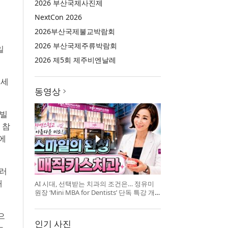
2026 부산국제사진제
NextCon 2026
2026부산국제불교박람회
2026 부산국제주류박람회
일
2026 제5회 제주비엔날레
 세
동영상
 빌
 참
에
달러
개
AI 시대, 선택받는 치과의 조건은… 정유미
원장 ‘Mini MBA for Dentists’ 단독 특강 개
최
으
인기 사진
는