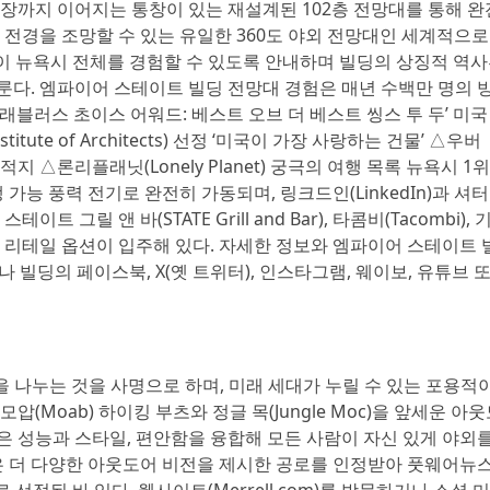
천장까지 이어지는 통창이 있는 재설계된 102층 전망대를 통해 완
 전경을 조망할 수 있는 유일한 360도 야외 전망대인 세계적으로
이 뉴욕시 전체를 경험할 수 있도록 안내하며 빌딩의 상징적 역
룬다. 엠파이어 스테이트 빌딩 전망대 경험은 매년 수백만 명의 
래블러스 초이스 어워드: 베스트 오브 더 베스트 씽스 투 두’ 미국 
itute of Architects) 선정 ‘미국이 가장 사랑하는 건물’ △우버
적지 △론리플래닛(Lonely Planet) 궁극의 여행 목록 뉴욕시 1위
 가능 풍력 전기로 완전히 가동되며, 링크드인(LinkedIn)과 셔
테이트 그릴 앤 바(STATE Grill and Bar), 타콤비(Tacombi), 
cks) 등의 리테일 옵션이 입주해 있다. 자세한 정보와 엠파이어 스테이트
나 빌딩의 페이스북, X(옛 트위터), 인스타그램, 웨이보, 유튜브 
 힘을 나누는 것을 사명으로 하며, 미래 세대가 누릴 수 있는 포용적
(Moab) 하이킹 부츠와 정글 목(Jungle Moc)을 앞세운 아
은 성능과 스타일, 편안함을 융합해 모든 사람이 자신 있게 야외를
렐은 더 다양한 아웃도어 비전을 제시한 공로를 인정받아 풋웨어뉴
랜드’로 선정된 바 있다. 웹사이트(Merrell.com)를 방문하거나 소셜 