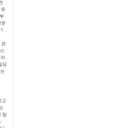
전
 유
사부
방문
1
 관
터스
기라
 빌딩
또는
이고
웃도
 탐
스
미디