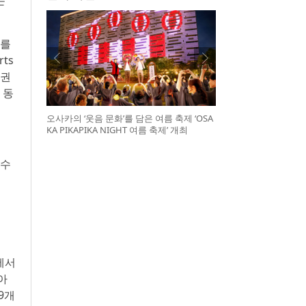
오를
ts
 권
 동
오사카의 ‘웃음 문화’를 담은 여름 축제 ‘OSA
KA PIKAPIKA NIGHT 여름 축제’ 개최
 수
계에서
아
9개