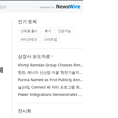
인기 토픽
신제품 출시
휴가
인공지능
바이오테크
스타트업
상장사 보도자료
Khimji Ramdas Group Chooses Rimini Street to Reduce SAP Support Costs, Protect 700+ Customizations and Reinvest Savings in Innovation
례
한전, 에너지 신산업 이끌 ‘한전기술지주’ 공식 출범
Purina Named as First Publicly Announced NIQ ConnectAI Charter Client
닐슨IQ, Connect AI 차터 프로그램 최초 고객사 ‘퓨리나’ 선정
Power Integrations Demonstrates World’s First 2200 V GaN Technology for Next-Era High-Voltage Power Systems
전시회