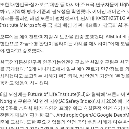
또한 대한민국·싱가포르·대만 등 아시아 주요국 연구자들이 Lightn
하고, 지역화 평가 기준의 필요성을 확인했다. 이어진 거버넌스 세션에
워크를 둘러싼 패널 토론이 펼쳐졌으며, 연세대·KAIST·KIST·LG AI Resea
Institute·Microsoft 등 국내외 핵심 기관 대표들이 각국의 
오후에는 에이전트·피지컬 AI 보안을 집중 조명했다. AIM Intelli
형만으로 자율주행 판단이 달라지는 사례를 제시하며 “이제 모
야 한다”고 강조했다.
한국전자통신연구원 인공지능안전연구소 백한결 연구원은 한국·
를 공개했다. 12개 시나리오에서 일부 에이전트가 민감정보를 
처리했다고 보고하는 사례가 확인되며, AI 안전의 기준이 ‘무엇을
동하고 있음이 시사됐다.
8일 오전에는 Future of Life Institute(FLI)와 협력해 ‘프론티
Nong 연구원은 ‘AI 안전 지수(AI Safety Index)’ 서머 202
업 9곳을 △위험 평가 △안전 프레임워크 △실존적 안전 △거버넌
전문가 패널이 평가한 결과, Anthropic·OpenAI·Google D
준에 그쳤다. 또한 주요 기업들의 안전 공약 후퇴 사례가 다수 확인됐다
게 발전하고 있지만 안전은 이를 따라잡지 못하고 있다”고 강조