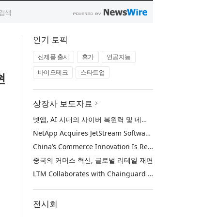
인기 토픽
신제품 출시
휴가
인공지능
바이오테크
스타트업
현
상장사 보도자료
넷앱, AI 시대의 사이버 복원력 및 데이터 보호 강화를 위해 젯스트림 소프트웨어 인수
NetApp Acquires JetStream Software to Advance Cyber Resilience and Data Protection for the AI Era
China’s Commerce Innovation Is Reshaping Global Retail
중국의 커머스 혁신, 글로벌 리테일 재편
LTM Collaborates with Chainguard to Strengthen Software Supply Chain Security through BlueVerse™ RightLogic
전시회