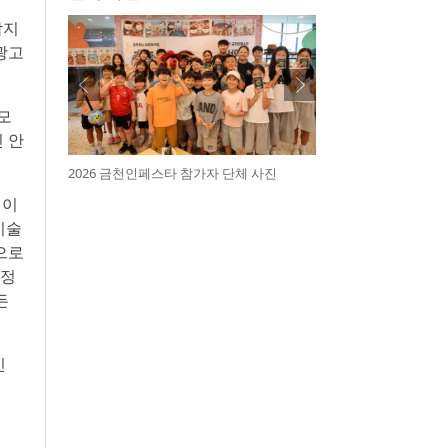
탐지
광고
모
 안
2026 금천인페스타 참가자 단체 사진
 이
기술
으로
재정
든
인