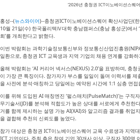
‘2026년 충청권 ICT이노베이션스퀘
홍성--(
뉴스와이어
)--충청권ICT이노베이션스퀘어 확산사업단(
10월 21일(수) 한국폴리텍Ⅳ대학 충남캠퍼스(충남 홍성군)에서 
회’를 개최한다고 밝혔다.
이번 박람회는 과학기술정보통신부와 정보통신산업진흥원(NIPA)
일환으로, 충청권 ICT 교육생과 지역 기업의 채용 연계를 강화하
올해 박람회는 ‘AI 커리어 넥서스(NEXUS) 2.0’을 표방하며, 
이 가장 큰 특징이다. 참가자가 부스를 일일이 돌며 이력서를 제
을 사전에 분석·매칭하고 당일에는 예약된 시간에 1:1 심층 면
이를 위해 도입된 AI 매칭엔진 ‘펄스매치(PulseMatch)’는 
무기술서(JD)를 분석해 적합도가 높은 상대를 서로에게 추천한다. 
거를 함께 제시하는 설명 가능 AI(XAI)와 알고리즘 결과를 취업
을 결합해 추천의 신뢰도를 높였다.
참가 대상은 충청권 ICT이노베이션스퀘어 교육 수료생과 지역대
ICT 기업이다. 주최 측은 참여 기업 30개사 이상, 구직자 300명