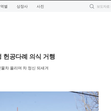
지역별
상장사
사진
생 헌공다례 의식 거행
첫물차 올리며 차 정신 되새겨