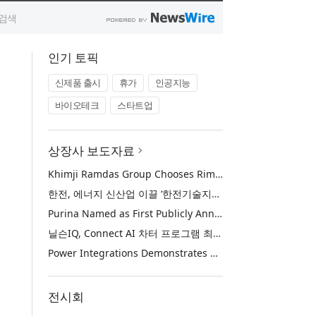
인기 토픽
신제품 출시
휴가
인공지능
바이오테크
스타트업
상장사 보도자료
Khimji Ramdas Group Chooses Rimini Street to Reduce SAP Support Costs, Protect 700+ Customizations and Reinvest Savings in Innovation
한전, 에너지 신산업 이끌 ‘한전기술지주’ 공식 출범
Purina Named as First Publicly Announced NIQ ConnectAI Charter Client
닐슨IQ, Connect AI 차터 프로그램 최초 고객사 ‘퓨리나’ 선정
Power Integrations Demonstrates World’s First 2200 V GaN Technology for Next-Era High-Voltage Power Systems
전시회