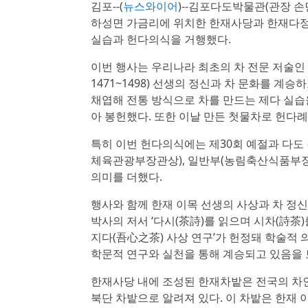
김포--(
뉴스와이어
)--김포다도박물관(관장 손
하성면 가금리에 위치한 한재사당과 한재다정에
실습과 헌다의식을 거행했다.
이번 행사는 우리나라 최초의 차 전문 저술인 ‘다
1471~1498) 선생의 정신과 차 문화를 
채엽해 전통 방식으로 차를 만드는 제다 실습
아 봉헌했다. 또한 이날 만든 첫물차로 헌다례
특히 이번 헌다의식에는 제30회 예절과 다도
체육관광부장관상), 일반부(농림축산식품부장
의미를 더했다.
행사와 함께 한재 이목 선생의 사상과 차 정
박사의 저서 ‘다시(茶詩)를 읽으며 시차(詩茶
지다(吾心之茶) 사상 연구’가 헌정돼 학술적
학문적 연구와 실천을 통해 계승되고 있음을 
한재사당 내에 조성된 한재차밭은 전국의 차인
북단 차밭으로 알려져 있다. 이 차밭은 한재