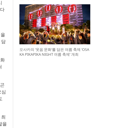
시
제다
잎을
 담
오사카의 ‘웃음 문화’를 담은 여름 축제 ‘OSA
KA PIKAPIKA NIGHT 여름 축제’ 개최
문화
써
형곤
오심
도
 최
할을