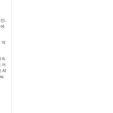
만,
정에
 역
지속
 어
 AI
로써