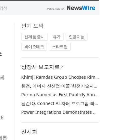
인기 토픽
신제품 출시
휴가
인공지능
바이오테크
스타트업
스
상장사 보도자료
실제
Khimji Ramdas Group Chooses Rimini Street to Reduce SAP Support Costs, Protect 700+ Customizations and Reinvest Savings in Innovation
한전, 에너지 신산업 이끌 ‘한전기술지주’ 공식 출범
Purina Named as First Publicly Announced NIQ ConnectAI Charter Client
닐슨IQ, Connect AI 차터 프로그램 최초 고객사 ‘퓨리나’ 선정
Power Integrations Demonstrates World’s First 2200 V GaN Technology for Next-Era High-Voltage Power Systems
 6
전시회
새롭