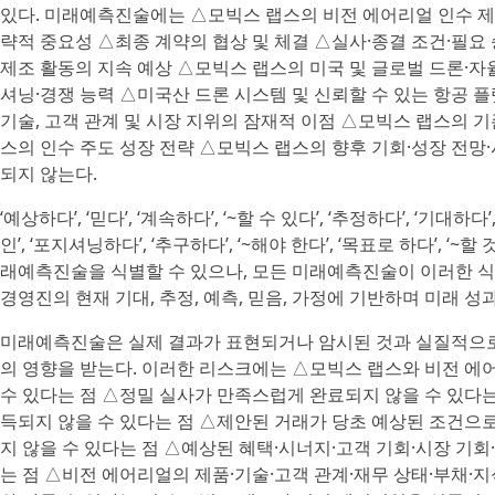
있다. 미래예측진술에는 △모빅스 랩스의 비전 에어리얼 인수 제안
략적 중요성 △최종 계약의 협상 및 체결 △실사·종결 조건·필요
제조 활동의 지속 예상 △모빅스 랩스의 미국 및 글로벌 드론·
셔닝·경쟁 능력 △미국산 드론 시스템 및 신뢰할 수 있는 항공 
기술, 고객 관계 및 시장 지위의 잠재적 이점 △모빅스 랩스의 
스의 인수 주도 성장 전략 △모빅스 랩스의 향후 기회·성장 전망
되지 않는다.
‘예상하다’, ‘믿다’, ‘계속하다’, ‘~할 수 있다’, ‘추정하다’, ‘기대하다
인’, ‘포지셔닝하다’, ‘추구하다’, ‘~해야 한다’, ‘목표로 하다’, ‘
래예측진술을 식별할 수 있으나, 모든 미래예측진술이 이러한 
경영진의 현재 기대, 추정, 예측, 믿음, 가정에 기반하며 미래 성
미래예측진술은 실제 결과가 표현되거나 암시된 것과 실질적으로 
의 영향을 받는다. 이러한 리스크에는 △모빅스 랩스와 비전 에
수 있다는 점 △정밀 실사가 만족스럽게 완료되지 않을 수 있다
득되지 않을 수 있다는 점 △제안된 거래가 당초 예상된 조건으
지 않을 수 있다는 점 △예상된 혜택·시너지·고객 기회·시장 기회
는 점 △비전 에어리얼의 제품·기술·고객 관계·재무 상태·부채·