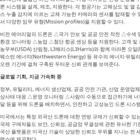
론 시스템을 설계, 제조, 지원한다. 각 항공기는 고해상도 및 열 
스 누출 감지에 이르는 교체 가능한 카메라와 센서를 탑재할 수 
서 다양한 임무 유형(Mission profiles)을 지원할 수 있다.
비전 에어리얼의 드론은 △국가 안보 및 공공 안전 작전 △수색 
환경 모니터링 △농업 △첨단 항공 센싱 등을 지원한다. 고객 및 
농무부(USDA) 산림청, L3해리스(L3Harris)와 함께 마라톤 오일(Mara
웨스턴 에너지(Northwestern Energy) 등 유수의 에너지·
오랜 기간에 걸쳐 구축된 두터운 신뢰 관계를 보여준다.
글로벌 기회, 지금 가속화 중
정부, 유틸리티, 에너지 생산업체, 공공 안전 기관, 산업 운영업
상사태 대응 △운영 모니터링 △사람이 수동으로 접근하기에 너무
달 등을 위해 드론을 배치하면서, 안전하고 고성능인 드론 시스
미국에서는 특정 외국산 드론에 대한 연방 규제가 신뢰할 수 있
국제 구매자들도 보안, 신뢰성, 공급망 무결성에 관한 유사한 기
국산 플랫폼은 미국산 기술이 상당한 신뢰도 우위를 지니는 전 
랩스에 제공한다.