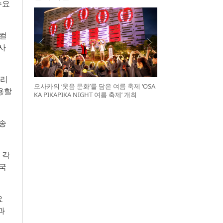
수요
 컬
사
터리
오사카의 ‘웃음 문화’를 담은 여름 축제 ‘OSA
용할
KA PIKAPIKA NIGHT 여름 축제’ 개최
방송
 각
 국
요
과