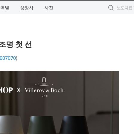
지역별
상장사
사진
 조명 첫 선
007070
)