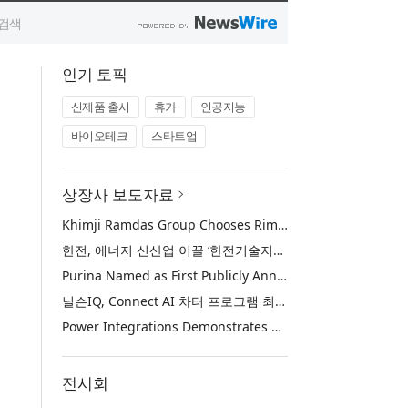
인기 토픽
신제품 출시
휴가
인공지능
바이오테크
스타트업
상장사 보도자료
Khimji Ramdas Group Chooses Rimini Street to Reduce SAP Support Costs, Protect 700+ Customizations and Reinvest Savings in Innovation
한전, 에너지 신산업 이끌 ‘한전기술지주’ 공식 출범
Purina Named as First Publicly Announced NIQ ConnectAI Charter Client
닐슨IQ, Connect AI 차터 프로그램 최초 고객사 ‘퓨리나’ 선정
Power Integrations Demonstrates World’s First 2200 V GaN Technology for Next-Era High-Voltage Power Systems
전시회