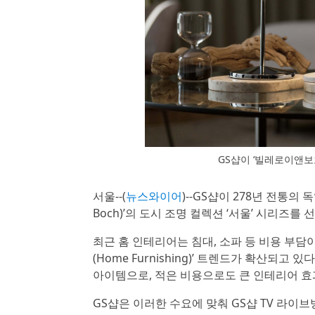
GS샵이 ‘빌레로이앤보
서울--(
뉴스와이어
)--GS샵이 278년 전통의
Boch)’의 도시 조명 컬렉션 ‘서울’ 시리즈를 
최근 홈 인테리어는 침대, 소파 등 비용 부담
(Home Furnishing)’ 트렌드가 확산되
아이템으로, 적은 비용으로도 큰 인테리어 효
GS샵은 이러한 수요에 맞춰 GS샵 TV 라이