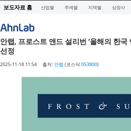
보도자료 홈
산업별
주제별
지역별
상장사
안랩, 프로스트 앤드 설리번 ‘올해의 한국 
선정
2025-11-18 11:54
출처:
안랩
(코스닥
053800
)