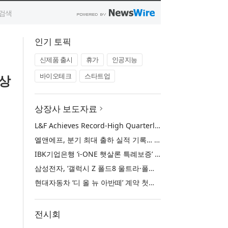
인기 토픽
신제품 출시
휴가
인공지능
바이오테크
스타트업
수상
상장사 보도자료
L&F Achieves Record-High Quarterly Shipments, Begins LFP Supply for North American ESS in Q3 Advancing its Two-Track NCM and LFP Growth Strategy
엘앤에프, 분기 최대 출하 실적 기록… 3분기 북미 ESS향 LFP 공급 착수 NCM+LFP ‘2-Track’ 성장 전략 실현
IBK기업은행 ‘i-ONE 햇살론 특례보증’ 출시
삼성전자, ‘갤럭시 Z 폴드8 울트라·폴드8·플립8’과 ‘갤럭시 워치 울트라2·워치9’ 국내 공식 출시
현대자동차 ‘디 올 뉴 아반떼’ 계약 첫날 1만 대 돌파
전시회