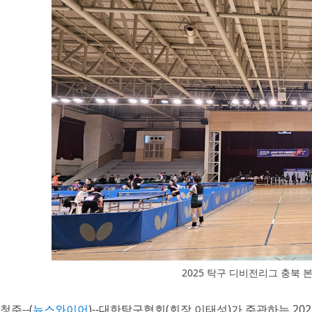
2025 탁구 디비전리그 충북 
청주--(
뉴스와이어
)--대한탁구협회(회장 이태성)가 주관하는 20