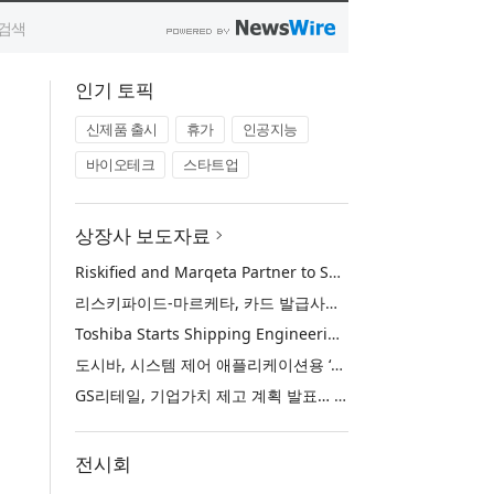
인기 토픽
신제품 출시
휴가
인공지능
바이오테크
스타트업
상장사 보도자료
Riskified and Marqeta Partner to Sharpen Card Issuer Authorization Decisions and Help Reduce False Declines
리스키파이드-마르케타, 카드 발급사의 승인 판단 정교화 및 오거절 감소 위해 협력
Toshiba Starts Shipping Engineering Samples of TXZ+™ Family Entry‑Class M4V Group, Standard Microcontrollers with Arm® Cortex®‑M4 Core for System Control Applications
도시바, 시스템 제어 애플리케이션용 ‘암 코어텍스-M4’ 코어 탑재 표준 마이크로컨트롤러 TXZ+ 패밀리 엔트리 클래스 ‘M4V 그룹’ 엔지니어링 샘플 출하 개시
GS리테일, 기업가치 제고 계획 발표… 중장기 성장 기반 강화와 주주가치 제고
전시회