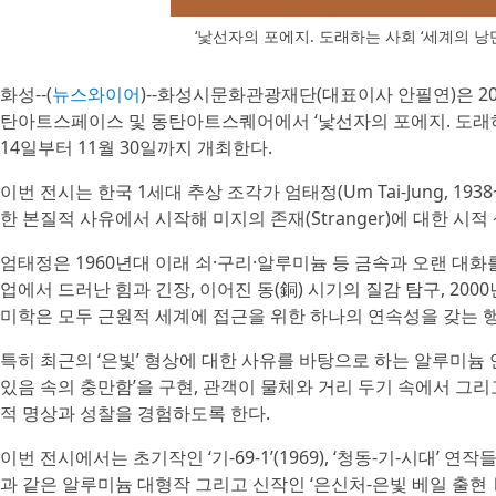
‘낯선자의 포에지. 도래하는 사회 ‘세계의 낭
화성--(
뉴스와이어
)--화성시문화관광재단(대표이사 안필연)은 
탄아트스페이스 및 동탄아트스퀘어에서 ‘낯선자의 포에지. 도래하는
14일부터 11월 30일까지 개최한다.
이번 전시는 한국 1세대 추상 조각가 엄태정(Um Tai-Jung, 1
한 본질적 사유에서 시작해 미지의 존재(Stranger)에 대한 시
엄태정은 1960년대 이래 쇠·구리·알루미늄 등 금속과 오랜 대화를
업에서 드러난 힘과 긴장, 이어진 동(銅) 시기의 질감 탐구, 200
미학은 모두 근원적 세계에 접근을 위한 하나의 연속성을 갖는 
특히 최근의 ‘은빛’ 형상에 대한 사유를 바탕으로 하는 알루미늄
있음 속의 충만함’을 구현, 관객이 물체와 거리 두기 속에서 그리
적 명상과 성찰을 경험하도록 한다.
이번 전시에서는 초기작인 ‘기-69-1’(1969), ‘청동-기-시대’ 연작들, ‘U
과 같은 알루미늄 대형작 그리고 신작인 ‘은신처-은빛 베일 출현Ⅰ~Ⅲ’