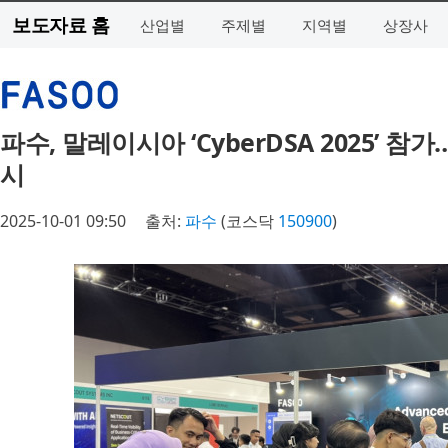
보도자료 홈
산업별
주제별
지역별
상장사
파수, 말레이시아 ‘CyberDSA 2025’ 
시
2025-10-01 09:50
출처:
파수
(코스닥
150900
)