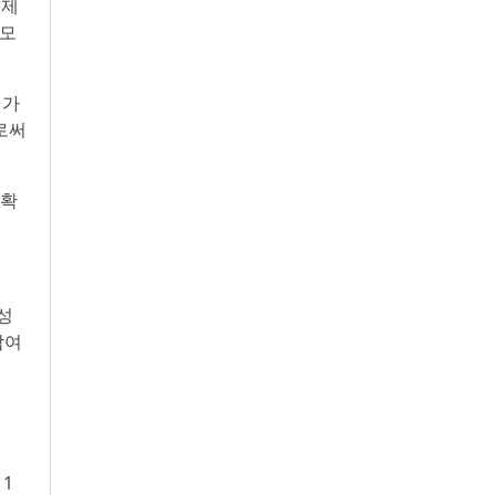
 제
 모
 가
로써
 확
장성
참여
 1