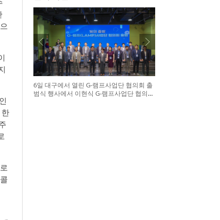
수
만
산으
이
지
6일 대구에서 열린 G-램프사업단 협의회 출
범식 행사에서 이현식 G-램프사업단 협의회
V인
장(앞열 왼쪽에서 다섯 번째), 허정은 한국연
구재단 학술진흥본부장(앞열 왼쪽에서 여섯
 한
번째)이 전국 20개 대학 사업단 참석자들과
 주
터치버튼 퍼포먼스를 하고 있다
로
글로
토콜