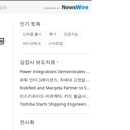
인기 토픽
신제품 출시
휴가
인공지능
공
바이오테크
스타트업
상장사 보도자료
Power Integrations Demonstrates World’s First 2200 V GaN Technology for Next-Era High-Voltage Power Systems
파워 인터그레이션스, 차세대 고전압 전력 시스템을 위한 세계 최초의 2200V GaN 기술 시연
Riskified and Marqeta Partner to Sharpen Card Issuer Authorization Decisions and Help Reduce False Declines
리스키파이드-마르케타, 카드 발급사의 승인 판단 정교화 및 오거절 감소 위해 협력
Toshiba Starts Shipping Engineering Samples of TXZ+™ Family Entry‑Class M4V Group, Standard Microcontrollers with Arm® Cortex®‑M4 Core for System Control Applications
전시회