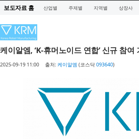
보도자료 홈
산업별
주제별
지역별
상장사
케이알엠, ‘K-휴머노이드 연합’ 신규 참여
2025-09-19 11:00
출처:
케이알엠
(코스닥
093640
)