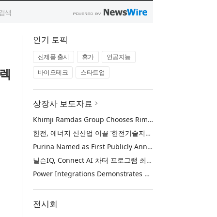
인기 토픽
신제품 출시
휴가
인공지능
컬렉
바이오테크
스타트업
상장사 보도자료
Khimji Ramdas Group Chooses Rimini Street to Reduce SAP Support Costs, Protect 700+ Customizations and Reinvest Savings in Innovation
한전, 에너지 신산업 이끌 ‘한전기술지주’ 공식 출범
Purina Named as First Publicly Announced NIQ ConnectAI Charter Client
닐슨IQ, Connect AI 차터 프로그램 최초 고객사 ‘퓨리나’ 선정
Power Integrations Demonstrates World’s First 2200 V GaN Technology for Next-Era High-Voltage Power Systems
전시회