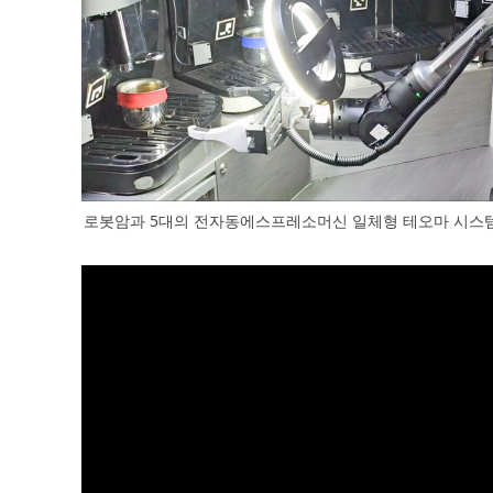
로봇암과 5대의 전자동에스프레소머신 일체형 테오마 시스