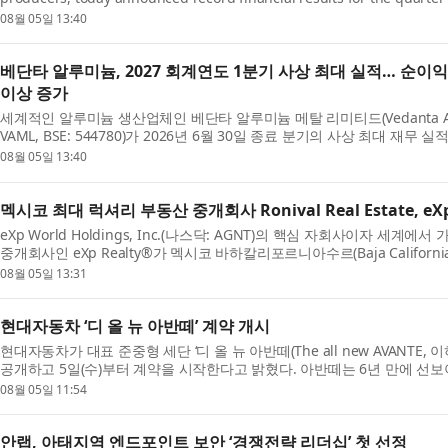
a strong debut as an independent listed company followi...
08월 05일 13:40
베단타 알루미늄, 2027 회계연도 1분기 사상 최대 실적… 순이익 2
이상 증가
세계적인 알루미늄 생산업체인 베단타 알루미늄 메탈 리미티드(Vedanta Alumini
VAML, BSE: 544780)가 2026년 6월 30일 종료 분기의 사상 최대 재
할 이후 독립 상장회사로서 성공적인 첫 출발을 알렸다...
08월 05일 13:40
멕시코 최대 럭셔리 부동산 중개회사 Ronival Real Estate, e
eXp World Holdings, Inc.(나스닥: AGNT)의 핵심 자회사이자 세
중개회사인 eXp Realty®가 멕시코 바하칼리포르니아수르(Baja Californi
위 부동산 회사인 Ronival Real Estate(이하 Ronival)...
08월 05일 13:31
현대자동차 ‘디 올 뉴 아반떼’ 계약 개시
현대자동차가 대표 준중형 세단 ‘디 올 뉴 아반떼(The all new AVANTE,
공개하고 5일(수)부터 계약을 시작한다고 밝혔다. 아반떼는 6년 만에 선보
정교한 선과 면을 중심으로 완성한 파격적인 디자...
08월 05일 11:54
안랩, 아태지역 엔드포인트 보안 ‘경쟁전략 리더십’ 첫 선정