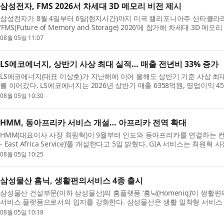
삼성전자, FMS 2026서 차세대 3D 메모리 비전 제시
삼성전자가 8월 4일부터 6일(현지시간)까지 미국 캘리포니아주 산타클
‘FMS(Future of Memory and Storage) 2026’에 참가해 차세대 3D 
의 목업(Mock-up)을 업계 최초로 공개하고, AI 시대를 이끌 차세대 ...
08월 05일 11:07
LS에코에너지, 상반기 사상 최대 실적… 매출 전년비 33% 증가
LS에코에너지(대표 이상호)가 지난해에 이어 올해도 상반기 기준 사상 최
를 이어갔다. LS에코에너지는 2026년 상반기 매출 6358억원, 영업이익 
지난해 상반기 대비 각각 32.8%, 16.5% 증가한 수치...
08월 05일 10:30
HMM, 동아프리카 서비스 개설… 아프리카 전역 확대
HMM(대표이사 사장 최원혁)이 9월부터 인도와 동아프리카를 연결하는 컨테이너 서
- East Africa Service)’를 개설한다고 5일 밝혔다. GIA 서비스는 최
부문 ‘허브 앤 스포크(Hub & Spoke)’ 전략의 두 ...
08월 05일 10:25
삼성물산 홈닉, 생활편의서비스 4종 출시
삼성물산 건설부문(이하 삼성물산)의 홈플랫폼 ‘홈닉(Homeniq)’이 생활
서비스 플랫폼으로서의 입지를 강화한다. 삼성물산은 생활 밀착형 서비스 
의류수거·펫케어 서비스를 선보인다고 밝혔다. 홈...
08월 05일 10:18