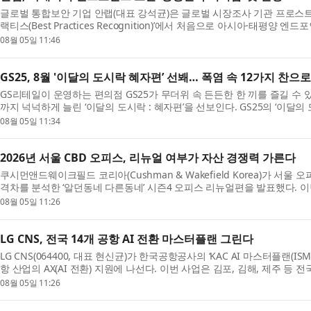
글로벌 통합보안 기업 안랩(대표 강석균)은 글로벌 시장조사 기관 프로스트 
랙티스(Best Practices Recognition)’에서 처음으로 아시아·태평양 
(Competitive Strategy Leadership)’ 자격을 얻게 ...
08월 05일 11:46
GS25, 8월 '이달의 도시락 혜자편’ 선봬… 폭염 속 12가지 찬으
GS리테일이 운영하는 편의점 GS25가 무더위 속 든든한 한 끼를 즐길 수 
까지 넉넉하게 늘린 ‘이달의 도시락 : 혜자편’을 선보인다. GS25의 ‘이달의
정해 신규 도시락 메뉴를 선보이고 해당 월에만 ...
08월 05일 11:34
2026년 서울 CBD 오피스, 리뉴얼 여부가 자산 경쟁력 가른다
쿠시먼앤드웨이크필드 코리아(Cushman & Wakefield Korea)가 서
격차를 분석한 ‘알던동네 다른동네’ 시즌4 오피스 리뉴얼편을 발표했다.
드가 독점 보유한 카드 빅데이터와 소셜 빅데이터, 부...
08월 05일 11:26
LG CNS, 전국 14개 공항 AI 전환 마스터플랜 그린다
LG CNS(064400, 대표 현신균)가 한국공항공사의 ‘KAC AI 마스터플랜(I
항 산업의 AX(AI 전환) 지원에 나선다. 이번 사업은 김포, 김해, 제주 등 전
용하기 위한 중장기 전략과 실행 로드맵을 수립...
08월 05일 11:26