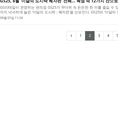
GS25, 8월 '이달의 도시락 혜자편’ 선봬… 폭염 속 12가지 찬으
GS리테일이 운영하는 편의점 GS25가 무더위 속 든든한 한 끼를 즐길 수 
까지 넉넉하게 늘린 ‘이달의 도시락 : 혜자편’을 선보인다. GS25의 ‘이달의
정해 신규 도시락 메뉴를 선보이고 해당 월에만 ...
08월 05일 11:34
(current)
(current)
(curren
(cu
‹
1
2
3
4