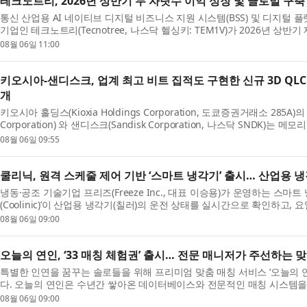
테크노트리, 2026년 상반기 두 자릿수 이익 성장 및 글로벌 구
통신 산업용 AI 네이티브 디지털 비즈니스 지원 시스템(BSS) 및 디지털 
기업인 테크노트리(Tecnotree, 나스닥 헬싱키: TEM1V)가 2026년 상
리는 모든 주요 재무 지표에서 성장과 함께 영업이익...
08월 06일 11:00
키오시아-샌디스크, 업계 최고 비트 집적도 구현한 신규 3D QL
개
키오시아 홀딩스(Kioxia Holdings Corporation, 도쿄증권거래소 285A)
Corporation) 와 샌디스크(Sandisk Corporation, 나스닥 SNDK)
(Future of Memory and Storage Conference, FMS)에서 차세대 ...
08월 06일 09:55
쿨리닉, 원격 스케줄 제어 기반 ‘스마트 냉각기’ 출시… 산업용 
냉동·공조 기술기업 프리즈(Freeze Inc., 대표 이승용)가 운영하는 스마
(Coolinic)’이 산업용 냉각기(칠러)의 운전 상태를 실시간으로 확인하고,
동 운전할 수 있는 ‘스마트 냉각기’를 공식 출시했다고 ...
08월 06일 09:00
오늘의 연인, ‘33 매칭 체험권’ 출시… 전문 매니저가 주선하는 
특별한 인연을 꿈꾸는 솔로들을 위해 프리미엄 맞춤 매칭 서비스 ‘오늘의 연인
다. 오늘의 연인은 수년간 쌓아온 데이터베이스와 전문적인 매칭 시스템을 
조건 등을 종합적으로 고려해 가장 적합한 이성...
08월 06일 09:00