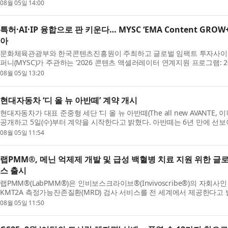
다. 리서치 및 데이터 인텔리전스 기업 피앰아이(PMI...
08월 05일 14:00
특허·AI·IP 융합으로 판 키운다… MYSC ‘EMA Content GRO
아
문화체육관광부와 한국콘텐츠진흥원이 주최하고 글로벌 임팩트 투자사
퍼니(MYSC)가 주관하는 ‘2026 콘텐츠 액셀러레이터 연계지원 프로그램: 2026
기업들이 올 6~7월 한층 내실 있는 비즈니스 성과를 창출...
08월 05일 13:20
현대자동차 ‘디 올 뉴 아반떼’ 계약 개시
현대자동차가 대표 준중형 세단 ‘디 올 뉴 아반떼(The all new AVANTE,
공개하고 5일(수)부터 계약을 시작한다고 밝혔다. 아반떼는 6년 만에 선보
정교한 선과 면을 중심으로 완성한 파격적인 디자...
08월 05일 11:54
랩PMM®, 메닌 억제제 개발 및 급성 백혈병 치료 지원 위한 글로
스 출시
랩PMM®(LabPMM®)은 인비보스크라이브®(Invivoscribe®)의 자회사
KMT2A 측정가능잔존질환(MRD) 검사 서비스를 전 세계에서 제공한다고 발
반의 이 서비스는 랩PMM의 글로벌 검사실 네트워크를 통해 의료진, 임...
08월 05일 11:50