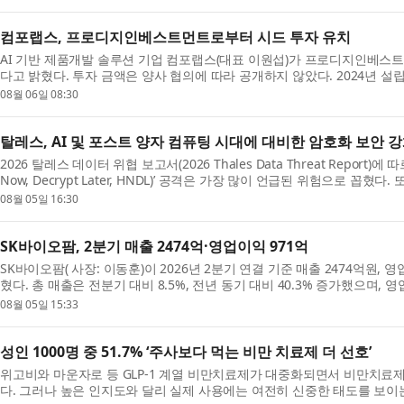
컴포랩스, 프로디지인베스트먼트로부터 시드 투자 유치
AI 기반 제품개발 솔루션 기업 컴포랩스(대표 이원섭)가 프로디지인베스
다고 밝혔다. 투자 금액은 양사 협의에 따라 공개하지 않았다. 2024년 
솔루션 ‘사이즈랩(sizelab.io)’과 AI 기술을 기반으...
08월 06일 08:30
탈레스, AI 및 포스트 양자 컴퓨팅 시대에 대비한 암호화 보안 
2026 탈레스 데이터 위협 보고서(2026 Thales Data Threat Report)에 따
Now, Decrypt Later, HNDL)’ 공격은 가장 많이 언급된 위험으로 꼽혔
대비해 양자 내성 암호(PQC) 알고리즘의 프로토타입을 ...
08월 05일 16:30
SK바이오팜, 2분기 매출 2474억·영업이익 971억
SK바이오팜( 사장: 이동훈)이 2026년 2분기 연결 기준 매출 2474억원,
혔다. 총 매출은 전분기 대비 8.5%, 전년 동기 대비 40.3% 증가했으며, 
동기 대비 56.9% 성장해 일회성 용역수익이 반영된 ...
08월 05일 15:33
성인 1000명 중 51.7% ‘주사보다 먹는 비만 치료제 더 선호’
위고비와 마운자로 등 GLP-1 계열 비만치료제가 대중화되면서 비만치료제
다. 그러나 높은 인지도와 달리 실제 사용에는 여전히 신중한 태도를 보이