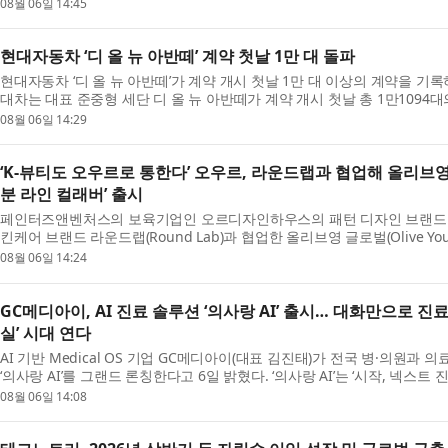
매에서 갤럭시 스마트폰 최고 기록인 144만 대 판...
08월 06일 14:45
현대자동차 ‘디 올 뉴 아반떼’ 계약 첫날 1만 대 돌파
현대자동차 ‘디 올 뉴 아반떼’가 계약 개시 첫날 1만 대 이상의 계약을 기
대차는 대표 준중형 세단 디 올 뉴 아반떼가 계약 개시 첫날 총 1만1094
다. 이는 2020년 4월 출시된 7세대 아반떼의 계약 ...
08월 06일 14:29
‘K-뷰티도 오우르로 통한다’ 오우르, 라운드랩과 협업해 올리브영
분 라인 컬래버’ 출시
페인터즈앤벤처스의 보육기업인 오르디자인하우스의 패턴 디자인 브랜드 ‘오
킨케어 브랜드 라운드랩(Round Lab)과 협업한 올리브영 글로벌(Olive Y
다. 이번 협업은 한국 스킨케어와 디자인, 패션이 결합된...
08월 06일 14:24
GC메디아이, AI 진료 솔루션 ‘의사랑 AI’ 출시… 대화만으로 진
실’ 시대 연다
AI 기반 Medical OS 기업 GC메디아이(대표 김진태)가 전국 병·의원과 
‘의사랑 AI’를 그랜드 론칭한다고 6일 밝혔다. ‘의사랑 AI’는 ‘시작, 넥스트
시장 점유율 1위 전자차트(EMR) ‘의사랑’의 노...
08월 06일 14:08