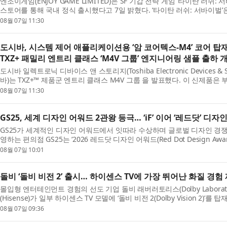
엔조이게임(ENJOY GAME LIMITED)은 SF 기갑 전략 게임 ‘타이탄 러쉬
스토어를 통해 국내 정식 출시했다고 7일 밝혔다. ‘타이탄 러쉬: 서바이벌’은
녀 지휘관 모집, 피난처 운영 등을 결합한 SF 기...
08월 07일 11:30
도시바, 시스템 제어 애플리케이션용 ‘암 코어텍스-M4’ 코어 
TXZ+ 패밀리 엔트리 클래스 ‘M4V 그룹’ 엔지니어링 샘플 출하 
도시바 일렉트로닉 디바이스 앤 스토리지(Toshiba Electronic Devices & Sto
바)는 TXZ+™ 제품군 엔트리 클래스 M4V 그룹 을 발표했다. 이 신제품은 
코어텍스-M4(Arm® Cortex®-M4) 코어를 탑재해 IoT 디...
08월 07일 11:30
GS25, 세계 디자인 어워드 2관왕 등극… ‘iF’ 이어 ‘레드닷’ 디
GS25가 세계적인 디자인 어워드에서 잇따라 수상하며 글로벌 디자인 경쟁
영하는 편의점 GS25는 ‘2026 레드닷 디자인 어워드(Red Dot Design 
에서 본상을 수상했다고 7일 밝혔다. 이번 수상으로 GS25...
08월 07일 10:01
돌비 ‘돌비 비전 2’ 출시… 하이센스 TV에 가장 뛰어난 화질 경험
몰입형 엔터테인먼트 경험의 선도 기업 돌비 래버러토리스(Dolby Laborato
(Hisense)가 일부 하이센스 TV 모델에 ‘돌비 비전 2(Dolby Vision 2)
해 더 많은 모델에 확대 적용할 계획이라고 밝혔다....
08월 07일 09:36