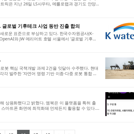
트릭은 지난 26일 LS사우타, 메를로랩과 경기도 안양
...
… 글로벌 기후테크 사업 동반 진출 합의
 새로운 표준으로 부상하고 있다. 한국수자원공사(K-
사인 OpenAI와 JW 메리어트 호텔 서울에서 ‘글로벌 기후변
했다...
화
 무인로봇 핵심 국책개발 과제 2건을 잇달아 수주했다. 현대
각각 발주한 ‘자연어 명령 기반 이종·다중 로봇 통합 관
발해 상용화했다고 밝혔다. 엠북은 이 플랫폼을 특허 출
 스마트폰 화면에 최적화돼 언제든지 활용할 수 있다.
.