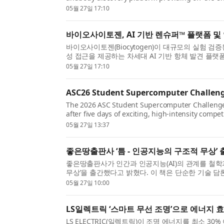
validated library of fully human therapeutic ant
05월 27일 17:10
바이오사이토젠, AI 기반 렌슈퍼™ 플랫폼 및
바이오사이토젠(Biocytogen)이 대규모의 실험 
성 접근을 제공하는 차세대 AI 기반 항체 발견 플랫폼인 
항체 검증 및 생산을 가속화하도록 설계된 완전 자동화
05월 27일 17:10
ASC26 Student Supercomputer Challen
The 2026 ASC Student Supercomputer Challenge (
after five days of exciting, high-intensity comp
teamwork, and innovation, the teams from Peking
05월 27일 13:37
좋은땅출판사 ‘틈 - 인공지능의 구조적 무상’ 
좋은땅출판사가 인간과 인공지능(AI)의 관계를 철학과
무상’을 출간했다고 밝혔다. 이 책은 단순한 기술 담론
통해 인간과 AI가 처음으로 함께 남긴 사유의...
05월 27일 10:00
LS일렉트릭 ‘스마트 무선 조명’으로 에너지 
LS ELECTRIC(일렉트릭)이 조명 에너지를 최소 3