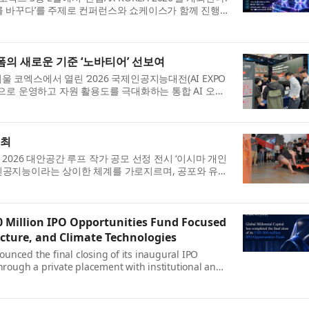
단 구조를 바꾸다’를 주제로 컨퍼런스와 쇼케이스가 함께 진행
플랫폼의 새로운 기준 ‘노바티어’ 선보여
울 코엑스에서 열린 ‘2026 국제인공지능대전(AI EXPO
율적으로 운영하고 자원 활용도를 극대화하는 통합 AI 오케
..
개최
지 2026 대안공간 루프 작가 공모 선정 전시 ‘이시마 개인
과 인공지능이라는 상이한 체계를 가로지르며, 공포와 유
00 Million IPO Opportunities Fund Focused
ucture, and Climate Technologies
ounced the final closing of its inaugural IPO
hrough a private placement with institutional and
ge and...