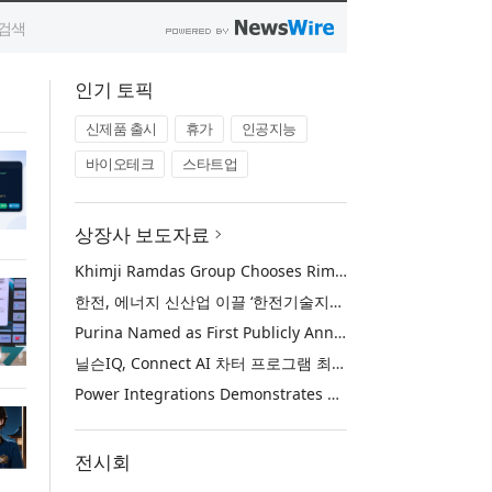
인기 토픽
신제품 출시
휴가
인공지능
바이오테크
스타트업
상장사 보도자료
Khimji Ramdas Group Chooses Rimini Street to Reduce SAP Support Costs, Protect 700+ Customizations and Reinvest Savings in Innovation
한전, 에너지 신산업 이끌 ‘한전기술지주’ 공식 출범
Purina Named as First Publicly Announced NIQ ConnectAI Charter Client
닐슨IQ, Connect AI 차터 프로그램 최초 고객사 ‘퓨리나’ 선정
Power Integrations Demonstrates World’s First 2200 V GaN Technology for Next-Era High-Voltage Power Systems
전시회