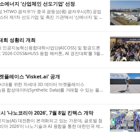
소에너지 ‘산업체인 선도기업’ 선정
HTWO 광저우’가 중국 광둥성(省) 광저우시(市) 공업
터 제1차 선도기업 및 촉진 기관’에서 ‘신에너지 및 신
경진대회 성황리 개최
 인공지능혁신융합대학사업단(AICOSS) 및 항공드론
2026 COSS&HUSS 융합 해커톤, AI 경진대회’를 5월
다. 이...
켓플레이스 ‘Visket.ai’ 공개
ysical AI 시대를 위한 차세대 3D 데이터 마켓플레이스
I 학습용 합성데이터(Synthetic Data)를 거래할 수 있는 플랫
..
 ‘나노코리아 2026’, 7월 8일 킨텍스 개막
지능(AI) 대전환이 본격화되고 있는 가운데, 글로벌 첨
아 2026’이 나노기술과 AI 융합을 통한 대한민국 제