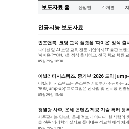
보도자료 홈
산업별
주제별
인공지능 보도자료
인포앤북, 코딩 교육 플랫폼 ‘파이온’ 정식 
파이썬 및 AI 코딩 교육 전문 기업이자 IT 출판 브
‘파이온(PYON, )’을 정식 출시하고, 전국 학교·
밝혔다. 이번 정식 출시는 인포앤북이 지난...
05월 29일 16:30
어빌리티시스템즈, 중기부 ‘2026 도약 Jump-
어빌리티시스템즈는 중소벤처기업부가 주관하는 ‘2026 
‘도약(Jump-up)’ 프로그램은 신사업 및 신시장 
해 글로벌 중견기업으로 육성하는 정부 지원 사업이다.
05월 29일 15:40
청월당 사주, 운세 콘텐츠 제공 기술 특허 등
사주팔자는 단순한 운세 정보가 아니다. 한 사람의 
을 전통 명리학의 질서로 풀어내는 정교한 해석 체계
이 아니라 해석의 정확성, 일관성, 그리고 사용자가..
05월 29일 13:07