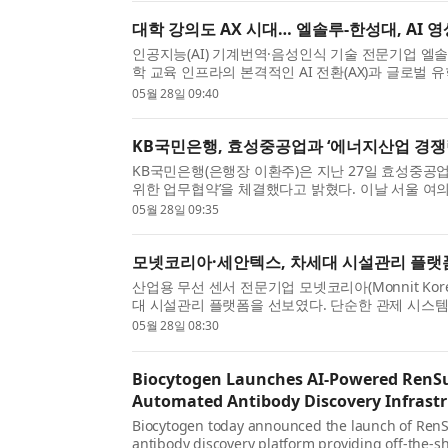
대학 강의도 AX 시대… 엘솔루-한성대, AI 영상
인공지능(AI) 기계번역·음성인식 기술 전문기업 엘
학 교육 인프라의 본격적인 AI 전환(AX)과 글로벌 
27일(수) 오후 2시 한성대학교 캠퍼스에서 AI 기반...
05월 28일 09:40
KB국민은행, 효성중공업과 ‘에너지산업 경쟁
KB국민은행(은행장 이환주)은 지난 27일 효성중공업
위한 업무협약’을 체결했다고 밝혔다. 이날 서울 여
중공업 대표이사와 이환주 KB국민은행장을 비롯한..
05월 28일 09:35
모넷코리아·세안텍스, 차세대 시설관리 플랫
산업용 무선 센서 전문기업 모넷코리아(Monnit Kor
대 시설관리 플랫폼을 선보였다. 단순한 관제 시스
계를 데이터로 연결하는 통합 솔루션이라는 점이 가장
05월 28일 08:30
Biocytogen Launches AI-Powered RenSup
Automated Antibody Discovery Infrast
Biocytogen today announced the launch of RenS
antibody discovery platform providing off-the-sh