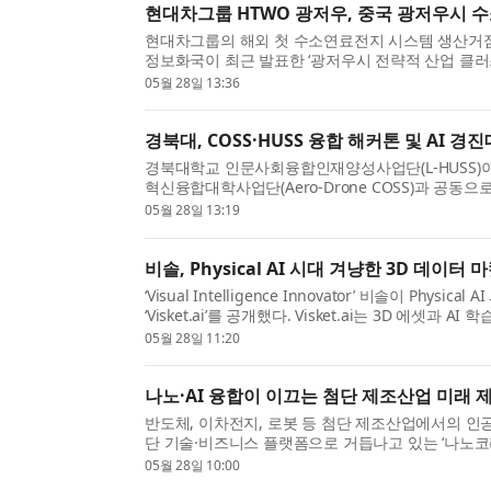
현대차그룹 HTWO 광저우, 중국 광저우시 수
현대차그룹의 해외 첫 수소연료전지 시스템 생산거점 ‘
정보화국이 최근 발표한 ‘광저우시 전략적 산업 클러스
형에너지 저장’ 부문 수소에너지 분야 ‘산업체인 ...
05월 28일 13:36
경북대, COSS·HUSS 융합 해커톤 및 AI 
경북대학교 인문사회융합인재양성사업단(L-HUSS)이
혁신융합대학사업단(Aero-Drone COSS)과 공동으로 ‘
27일(수) 메리어트 호텔 이스트홀에서 성황리에 개최했
05월 28일 13:19
비솔, Physical AI 시대 겨냥한 3D 데이터 마
‘Visual Intelligence Innovator’ 비솔이 Ph
‘Visket.ai’를 공개했다. Visket.ai는 3D 에셋과 A
폼으로, 최근 산업 현장에서 주목받고 있는 Physical .
05월 28일 11:20
나노·AI 융합이 이끄는 첨단 제조산업 미래 제시
반도체, 이차전지, 로봇 등 첨단 제조산업에서의 인공
단 기술·비즈니스 플랫폼으로 거듭나고 있는 ‘나노코리
조업의 미래 발전 방향을 제시한다. 산업통상부와 ...
05월 28일 10:00