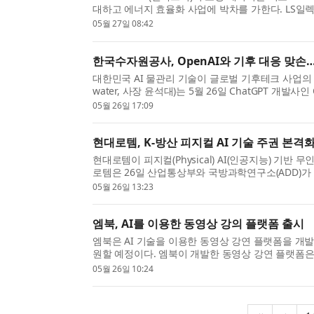
대하고 에너지 효율화 사업에 박차를 가한다. LS일렉
LS타워에서 스마트 무선 조명 시스템을 활용한 에너지
05월 27일 08:42
한국수자원공사, OpenAI와 기후 대응 맞손
대한민국 AI 물관리 기술이 글로벌 기후테크 사업의
water, 사장 윤석대)는 5월 26일 ChatGPT 개발
화 및 재난 대응 협력을 위한 업무협약(MOU)’을 체결
05월 26일 17:09
현대로템, K-방산 피지컬 AI 기술 주권 본격
현대로템이 피지컬(Physical) AI(인공지능) 기반
로템은 26일 산업통상부와 국방과학연구소(ADD)가 
제 시스템’과 ‘피지컬 AI 기반 통합 시뮬레이터 및...
05월 26일 13:23
엠북, AI를 이용한 동영상 강의 플랫폼 출시
엠북은 AI 기술을 이용한 동영상 강연 플랫폼을 개
원할 예정이다. 엠북이 개발한 동영상 강연 플랫폼은
별도 앱 등을 설치하지 않고 스마트폰 등에 내장된 ..
05월 26일 10:24