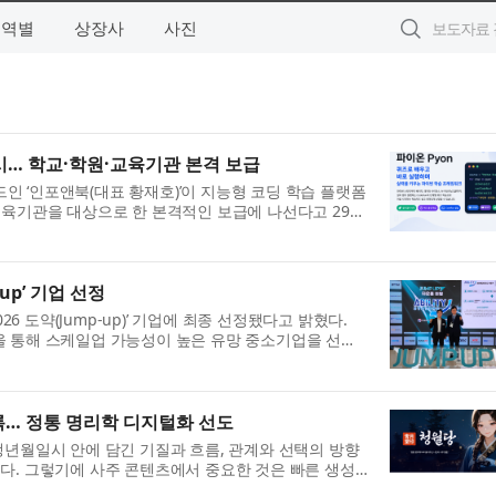
지역별
상장사
사진
출시… 학교·학원·교육기관 본격 보급
랜드인 ‘인포앤북(대표 황재호)’이 지능형 코딩 학습 플랫폼
학원·교육기관을 대상으로 한 본격적인 보급에 나선다고 29일
up’ 기업 선정
도약(Jump-up)’ 기업에 최종 선정됐다고 밝혔다.
진출을 통해 스케일업 가능성이 높은 유망 중소기업을 선발
...
록… 정통 명리학 디지털화 선도
생년월일시 안에 담긴 기질과 흐름, 관계와 선택의 방향
다. 그렇기에 사주 콘텐츠에서 중요한 것은 빠른 생성
.