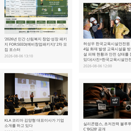
‘2026년 민간 산림복지 창업·성장 패키
허성우 한국교육시설안전원
지 FOR:SEED(예비창업패키지)’ 2차 모
4일 화재 발생 교육시설을 
집 포스터
설 피해 현황과 안전 상태를
2026-08-06 13:10
있다(사진=한국교육시설안전
2026-08-06 12:00
KLA 코리아 김양형 대표이사가 기업
실리콘랩스, 초저전력 블루투스
소개를 하고 있다
C ‘BG2B’ 공개