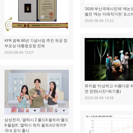
‘2026 부산국제사진제’ 캐논
별전 ‘캐논 미래작가전’ 포스
2026-08-06 15:52
KPR 광복 80년 기념사업 추진 유공 정
부포상 대통령표창 전체
2026-08-06 15:07
뮤지컬 ‘이상하고 아름다운 하
연 장면(사진=최기홍)
2026-08-06 14:58
삼성전자, ‘갤럭시 Z 폴드8 울트라·폴드
8·플립8’, ‘갤럭시 워치 울트라2·워치9’
국내 공식 출시