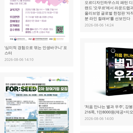
오르디자인하우스의 패턴 디
랜드 ‘오우르’에서 라운드랩
올리브영 글로벌 한정판 ‘자
분 라인 컬래버’를 선보인다
2026-08-06 14:24
‘심미적 경험으로 엮는 인생바구니’ 포
스터
2026-08-06 14:10
‘처음 만나는 별과 우주’, 강봉
216쪽, 1만8000원(제공=지
2026-08-06 14:00