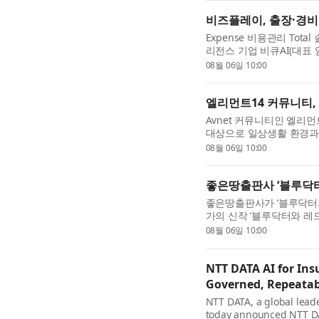
비즈플레이, 출장·경비 
Expense 비용관리 Tot
리전스 기업 비큐AI(대표 
원 대상(B2E) 서비스 고
08월 06일 10:00
양사는 5일 서울 영등...
엘리먼트14 커뮤니티,
Avnet 커뮤니티인 엘리
대상으로 일상생활 환경과 
타입을 설계·제작하는 새로
08월 06일 10:00
번 챌린지는 참가자들...
좋은땅출판사 ‘블루닥터
좋은땅출판사가 ‘블루닥터와
가의 신작 ‘블루닥터와 레
다른 신념을 선택한 두 가
08월 06일 10:00
리는 의사의 가문과 법...
NTT DATA AI for In
Governed, Repeatabl
NTT DATA, a global leade
today announced NTT DAT