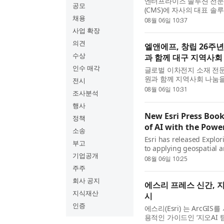
엔터프라이즈 솔루션 전문
공모
(CMS)에 자사의 대표 솔루션
채용
밝혔다. 이번 공급을 통해 
08월 06일 10:37
의성을 높이고, 다양한 웹 ..
사업 확장
의견
엘앤에프, 창립 26주년
수상
과 함께 대구 지역사회
인수 매각
글로벌 이차전지 소재 전문
원과 함께 지역사회 나눔을
전시
청에서 공식 물품 기탁식을
08월 06일 10:31
조사분석
재지인 대구 달서구와 연..
행사
New Esri Press Book
정책
of AI with the Powe
소송
Esri has released Explor
부고
to applying geospatial a
기업공개
for GIS professionals, a
08월 06일 10:25
provides the know...
주주
회사 공지
에스리 프레스 신간, 
지식재산
시
인증
에스리(Esri) 는 ArcGI
용적인 가이드인 ‘지오AI 탐구: