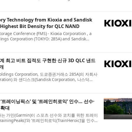
ore insurance workflows into governed, repeatable
..
y Technology from Kioxia and Sandisk
 Highest Bit Density for QLC NAND
orage Conference (FMS) - Kioxia Corporation , a
ldings Corporation (TOKYO: 285A) and Sandisk
DK) today unveiled their next-generation Quad-
h memory techno...
 최고 비트 집적도 구현한 신규 3D QLC 낸드
개
ldings Corporation, 도쿄증권거래소 285A)의 자회사
ration) 와 샌디스크(Sandisk Corporation, 나스닥
 미래 콘퍼런스(Future of Memory and Storage
세대 ...
‘트레이닝픽스’ 및 ‘트레인히로익’ 인수… 선수·
 확대
는 가민(Garmin)이 스포츠 선수와 코치를 위한 트레이
ningPeaks)’와 ‘트레인히로익(TrainHeroic)’을 인수
 피트니스 및 웰니스 생태계 전반에 새로운 코칭과 트레