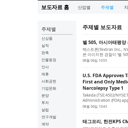
보도자료 홈
산업별
주제별
주제별 보도자료
주제별
신상품
벨 505, 아시아태평양
실적
텍스트론(Textron Inc., N
판촉
본 아이치현 경찰이 ‘벨 50
적으로 시작했다고 발표했
인물동정
08월 06일 10:55
정표다. 일본 나고...
인사
제휴
U.S. FDA Approves 
사회공헌
First and Only Medi
Narcolepsy Type 1
기업문화
Takeda (TSE:4502/NYSE:T
분양
Administration (FDA) ap
투자
receptor 2 (OX2R) agonis
08월 06일 10:43
설립
narcolepsy with cataplexy
연구개발
태그프리, 한전KPS CMS에
계약