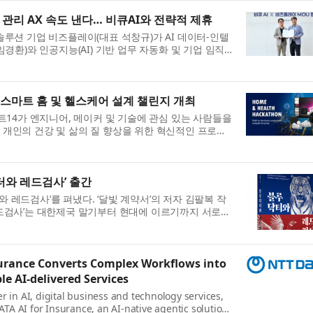
관리 AX 속도 낸다… 비큐AI와 전략적 제휴
al 솔루션 기업 비즈플레이(대표 석창규)가 AI 데이터-인텔
임경환)와 인공지능(AI) 기반 업무 자동화 및 기업 임직
도화를 위한 전략적 업무협약을 체결했다고 6일 밝혔다.
 스마트 홈 및 헬스케어 설계 챌린지 개최
먼트14가 엔지니어, 메이커 및 기술에 관심 있는 사람들을
개인의 건강 및 삶의 질 향상을 위한 혁신적인 프로토
운 스마트 홈 및 헬스케어 설계 챌린지를 시작했다. 이
와 레드검사’ 출간
 레드검사’를 펴냈다. ‘달빛 계약서’의 저자 김팔복 작
드검사’는 대한제국 말기부터 현대에 이르기까지 서로
문의 100년을 따라가는 역사 장편소설이다. 생명을 살
surance Converts Complex Workflows into
e AI-delivered Services
r in AI, digital business and technology services,
A AI for Insurance, an AI-native agentic solution