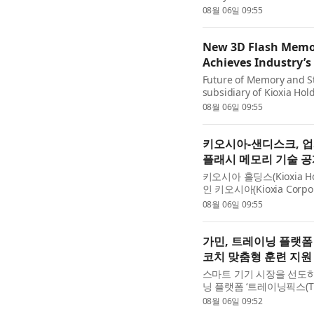
that converts complex c
08월 06일 09:55
services. Built for highly.
New 3D Flash Memor
Achieves Industry’s
Future of Memory and St
subsidiary of Kioxia Ho
Corporation (Nasdaq: SN
08월 06일 09:55
Level-Cell (QLC) 3D flas
키오시아-샌디스크, 업계
플래시 메모리 기술 공
키오시아 홀딩스(Kioxia Ho
인 키오시아(Kioxia Corpo
SNDK)는 메모리 및 스토리지의
08월 06일 09:55
Conference, FMS)에서 차
가민, 트레이닝 플랫폼 
코치 맞춤형 훈련 지원
스마트 기기 시장을 선도하
닝 플랫폼 ‘트레이닝픽스(Trai
했다. 이번 인수로 가민은
08월 06일 09:52
이닝 역량을 더했다. ...