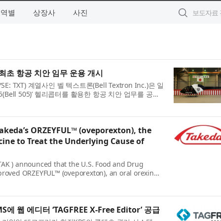
지역별
상장사
사진
 최초 항공 치안 임무 운용 개시
YSE: TXT) 계열사인 벨 텍스트론(Bell Textron Inc.)은 일
5(Bell 505)’ 헬리콥터를 활용한 항공 치안 업무를 공식
다. 이는 아시아태평양 지역 항공 분야의 역사적인 이
Takeda’s ORZEYFUL™ (oveporexton), the
cine to Treat the Underlying Cause of
AK ) announced that the U.S. Food and Drug
proved ORZEYFUL™ (oveporexton), an oral orexin
t, for the treatment of narcolepsy type 1 (NT1,
) in adults.* ...
 웹 에디터 ‘TAGFREE X-Free Editor’ 공급