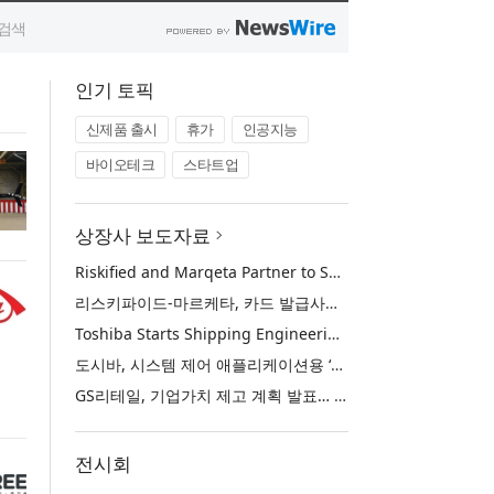
인기 토픽
신제품 출시
휴가
인공지능
바이오테크
스타트업
상장사 보도자료
Riskified and Marqeta Partner to Sharpen Card Issuer Authorization Decisions and Help Reduce False Declines
리스키파이드-마르케타, 카드 발급사의 승인 판단 정교화 및 오거절 감소 위해 협력
Toshiba Starts Shipping Engineering Samples of TXZ+™ Family Entry‑Class M4V Group, Standard Microcontrollers with Arm® Cortex®‑M4 Core for System Control Applications
도시바, 시스템 제어 애플리케이션용 ‘암 코어텍스-M4’ 코어 탑재 표준 마이크로컨트롤러 TXZ+ 패밀리 엔트리 클래스 ‘M4V 그룹’ 엔지니어링 샘플 출하 개시
GS리테일, 기업가치 제고 계획 발표… 중장기 성장 기반 강화와 주주가치 제고
전시회