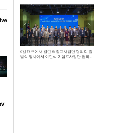
6일 대구에서 열린 G-램프사업단 협의회 출
범식 행사에서 이현식 G-램프사업단 협의회
장(앞열 왼쪽에서 다섯 번째), 허정은 한국연
구재단 학술진흥본부장(앞열 왼쪽에서 여섯
번째)이 전국 20개 대학 사업단 참석자들과
터치버튼 퍼포먼스를 하고 있다