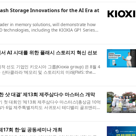
ash Storage Innovations for the AI Era at
leader in memory solutions, will demonstrate how
D technologies, including the KIOXIA GP1 Series
igh IOPS SSDs, optimized for GPU direct access,
neration ...
6에서 AI 시대를 위한 플래시 스토리지 혁신 선보
선도 기업인 키오시아 그룹(Kioxia group) 은 8월 4
산타클라라 ‘메모리 및 스토리지의 미래(FMS: the
nd Storage)’ 행사에서 GPU 직접 액세스에 최적화된 키오시
 S...
한 샷 대결’ 제13회 제주삼다수 마스터스 개막
반기 첫 대회인 ‘제13회 제주삼다수 마스터스’(총상금 10억
원)가 6일 제주특별자치도 서귀포시 테디밸리 골프앤리조
. 올해로 13회를 맞은 제주삼다수 마스터스는 ‘축제니까
17회 한·일 공동세미나 개최