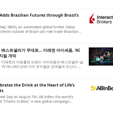
다. GIS 전문가, 분석가, 데이터 과학자를 위해 설계된 이
 Adds Brazilian Futures through Brazil’s
daq: IBKR), an automated global broker, today
clients outside of Brazil can now trade Brazilian
quities through the B3 exchange. Interactive
er to pr...
의 베스트셀러가 무대로… 미래엔 아이세움, ‘AI
지컬 개막
업 미래엔의 아동출판 브랜드 아이세움의 베스트셀러 ‘살
 TV 애니메이션에 이어 뮤지컬로 관객들과 만난다. 시
(인공지능) 세계에서 살아남기’가 지난 28일 서울숲 씨어
brates the Drink at the Heart of Life’s
ts
eer Day on August 7th, AB InBev, the world's
d “Cheers to Beer,” a new global campaign
 role beer plays in culture and communities
ampaign is anchored by...