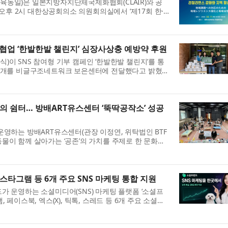
육동일)은 일본지방자치단체국제화협회(CLAIR)와 공
) 오후 2시 대한상공회의소 의원회의실에서 ‘제17회 한·
. 이번 세미나는 ‘지역 과제 대응을 위한 리질리언스 강
협업 ‘한발한발 챌린지’ 심장사상충 예방약 후원
)이 SNS 참여형 기부 캠페인 ‘한발한발 챌린지’를 통
40개를 비글구조네트워크 보은센터에 전달했다고 밝혔
이스튼국제학교 학생 프로젝트 ‘PawfectRxCycle’과 협
.
’의 쉼터… 방배ART유스센터 ‘뚝딱공작소’ 성공
운영하는 방배ART유스센터(관장 이정연, 위탁법인 BTF
물이 함께 살아가는 ‘공존’의 가치를 주제로 한 문화예
딱공작소’를 성공적으로 마무리했다. ‘뚝딱공작소’는 청
스타그램 등 6개 주요 SNS 마케팅 통합 지원
가 운영하는 소셜미디어(SNS) 마케팅 플랫폼 ‘소셜프
 페이스북, 엑스(X), 틱톡, 스레드 등 6개 주요 소셜미
한곳에서 이용할 수 있는 통합 환경을 제공한다고 밝혔