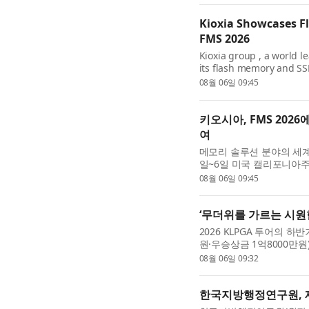
Kioxia Showcases Fl
FMS 2026
Kioxia group , a world 
its flash memory and SS
PCIe® 6.0 NVMe™ Super H
08월 06일 09:45
are enabling the next ge
키오시아, FMS 202
여
메모리 솔루션 분야의 세계적 
일~6일 미국 캘리포니아주 
Future of Memory a
08월 06일 09:45
아 GP1 시리즈(KIOXIA GP1
‘무더위를 가르는 시원
2026 KLPGA 투어의 하
원·우승상금 1억8000만
트(파72)에서 막을 올렸다
08월 06일 09:32
즐겨마심’이라는 대회 ...
한국지방행정연구원, 제