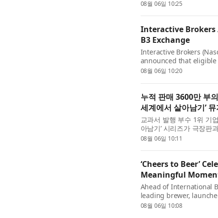
Workflows) ’를 출간했
08월 06일 10:25
실습 워크북은 첨단 AI ...
Interactive Brokers
B3 Exchange
Interactive Brokers (Nas
announced that eligible 
futures in addition to e
08월 06일 10:20
Brokers was the first brok
누적 판매 3600만 부
세계에서 살아남기’ 뮤
교과서 발행 부수 1위 기
아남기’ 시리즈가 극장판과
리즈 최초로 무대화된 ‘AI
08월 06일 10:11
터 2관에서 막을 올...
‘Cheers to Beer’ Cele
Meaningful Momen
Ahead of International B
leading brewer, launche
celebrating the timeless
08월 06일 10:08
around the world. The c