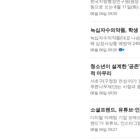
한국지방행정연구원(원장 
동으로 오는 8월 11일(화
일 공동세미나’를 개최한다
08월 06일 09:30
화와 지역 활성화’를 주...
녹십자수의약품, 학생 
녹십자수의약품(대표 나승식
해 심장사상충 예방약 2
다. ‘한발한발 챌린지’는 페
08월 06일 09:30
력해 진행됐다. 이번 캠페..
청소년이 설계한 ‘공존
적 마무리
서초구(구청장 전성수)가 
푸른나무재단)는 사람과 동
술 사회공헌 프로젝트 ‘뚝
08월 06일 09:30
소년이 지역사회 문제...
소셜프렌드, 유튜브·인
디지털 마케팅 기업 보메드
렌드’가 유튜브, 인스타그램,
디어의 마케팅 서비스를 
08월 06일 09:27
다. 6개 주요 SNS 마케...