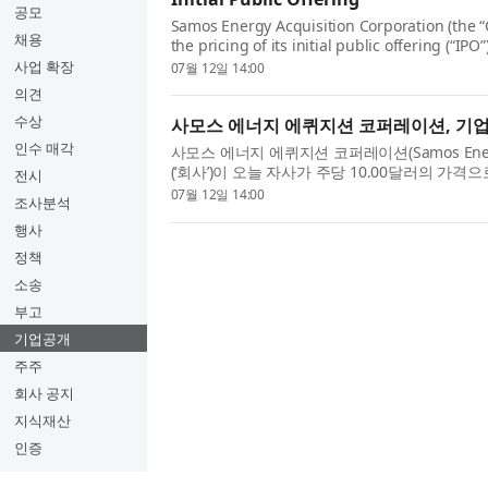
공모
Samos Energy Acquisition Corporation (the
채용
the pricing of its initial public offering (“IPO
of $10.00 per unit. The units will be listed 
사업 확장
07월 12일 14:00
(the “NYSE”) and tra...
의견
수상
사모스 에너지 에퀴지션 코퍼레이션, 기업
인수 매각
사모스 에너지 에퀴지션 코퍼레이션(Samos Energy Ac
(‘회사’)이 오늘 자사가 주당 10.00달러의 가격
전시
공개(‘IPO’)의 가격 결정을 발표했다. 해당 유닛은
07월 12일 14:00
조사분석
돼 2026년 7월 10일부터 ...
행사
정책
소송
부고
기업공개
주주
회사 공지
지식재산
인증