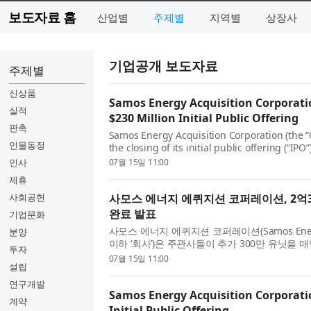
보도자료 홈
산업별
주제별
지역별
상장사
기업공개 보도자료
주제별
신상품
Samos Energy Acquisition Corporati
실적
$230 Million Initial Public Offering
판촉
Samos Energy Acquisition Corporation (the
인물동정
the closing of its initial public offering (“IPO
the full exercise by the underwriters of thei
인사
07월 15일 11:00
purchase an additional 3,...
제휴
사회공헌
사모스 에너지 에퀴지션 코퍼레이션, 2억
완료 발표
기업문화
사모스 에너지 에퀴지션 코퍼레이션(Samos Energy Ac
분양
이하 ‘회사’)은 주관사들이 추가 300만 유닛을
투자
량 행사한 것을 포함해 총 2300만 유닛 규모의 기업공개(I
07월 15일 11:00
설립
IPO)를 완료했다고 발...
연구개발
Samos Energy Acquisition Corporati
계약
Initial Public Offering