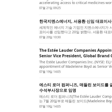
accelerating access to critical medicines w
appointment of Greg Skalicky as Group Chief 
07월 21일 09:25
July 2026. Greg succeeds Dr Varu...
한국지멘스에너지, 서용환 신임 대표이사
세계적인 에너지 기술 기업인 지멘스에너지가 
표이사를 선임했다고 20일 밝혔다. 서용환 대
의 사업을 총괄하며 회사의 성장 전략을 주도할 
07월 20일 10:30
관계자 및 업계 선도 기...
The Estée Lauder Companies Appoin
Senior Vice President, Global Bran
The Estée Lauder Companies Inc. (NYSE: EL)
appointment of Madeleine Boyd as Senior Vi
Communications, effective July 20, 2026. As 
07월 19일 14:05
continued efforts to strengthen how its bran
에스티 로더 컴퍼니즈, 매들린 보이드를
수석부사장으로 임명
에스티 로더 컴퍼니즈(The Estée Lauder Compa
는 7월 20일부로 매들린 보이드(Madeleine 
션 수석부사장(Senior Vice President, Global
07월 19일 14:05
명했다고 발표했다. 브랜드와 소...