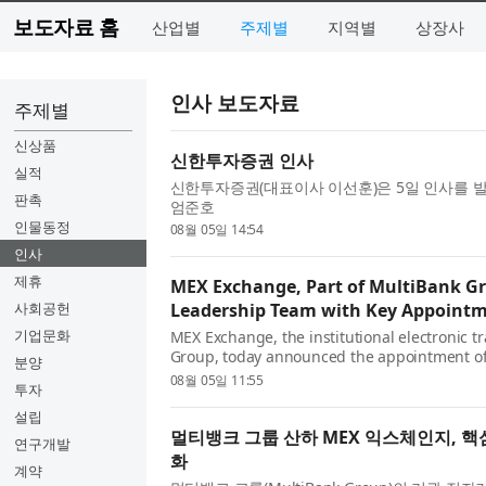
보도자료 홈
산업별
주제별
지역별
상장사
인사 보도자료
주제별
신상품
신한투자증권 인사
실적
신한투자증권(대표이사 이선훈)은 5일 인사를 발
판촉
엄준호
인물동정
08월 05일 14:54
인사
제휴
MEX Exchange, Part of MultiBank G
사회공헌
Leadership Team with Key Appoint
기업문화
MEX Exchange, the institutional electronic t
Group, today announced the appointment o
분양
Senior Director, reinforcing the company's 
08월 05일 11:55
투자
world-class leadership team as it expands ...
설립
멀티뱅크 그룹 산하 MEX 익스체인지, 핵
연구개발
화
계약