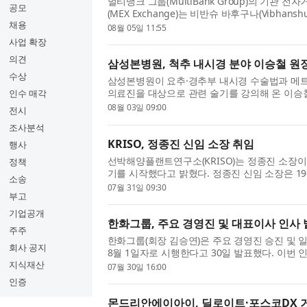
멀티뱅크 그룹(MultiBank Group)의 기관 
공모
(MEX Exchange)는 비반슈 바후구나(Vibhans
채용
했다고 발표했다. 이번 인사는 글로벌 기관 대상
08월 05일 11:55
정에서 세계적 수준의 경영진을 ...
사업 확장
의견
삼성본병원, 척추 내시경 분야 이승철 원장
수상
삼성본병원이 요추·경추부 내시경 수술법과 메
의료진을 대상으로 관련 술기를 강의해 온 이승
인수 매각
은 8월 3일부터 허리·목 디스크와 척추관협착증
08월 03일 09:00
전시
이승철 원장은 고려대학...
조사분석
KRISO, 정종진 신임 소장 취임
행사
선박해양플랜트연구소(KRISO)는 정종진 소장이 
정책
기를 시작했다고 밝혔다. 정종진 신임 소장은 1
소송
선해양공학 학사(1992년), 석사(1994년), 박사(
07월 31일 09:30
부고
HD현대중공업에 입사해 약...
기업공개
한화그룹, 주요 경영진 및 대표이사 인사
주주
한화그룹(회장 김승연)은 주요 경영진 승진 및 
회사 공지
8월 1일자로 시행한다고 30일 발표했다. 이번
장으로, 김동원 한화생명 사장이 부회장으로, 
지식재산
07월 30일 16:00
로 각각 승진한다. 김동...
인증
몬드리안에이아이, 딜로이트·포스코DX 거