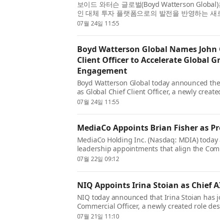
보이드 와터슨 글로벌(Boyd Watterson Glo
인 대체 투자 플랫폼으로의 발전을 반영하는 
임자에 존 크레스웰(John Creswell)을 임명
07월 24일 11:55
럽 및 아시아 태평양 지...
Boyd Watterson Global Names John C
Client Officer to Accelerate Global 
Engagement
Boyd Watterson Global today announced the
as Global Chief Client Officer, a newly create
reflects the firm's continued investment in g
07월 24일 11:55
leading global alternati...
MediaCo Appoints Brian Fisher as Pr
MediaCo Holding Inc. (Nasdaq: MDIA) today
leadership appointments that align the Comp
support its long-term growth strategy. Effect
07월 22일 09:12
has been appointed President of Media...
NIQ Appoints Irina Stoian as Chief A
NIQ today announced that Irina Stoian has j
Commercial Officer, a newly created role des
enterprise AI commercial strategy and help 
07월 21일 11:10