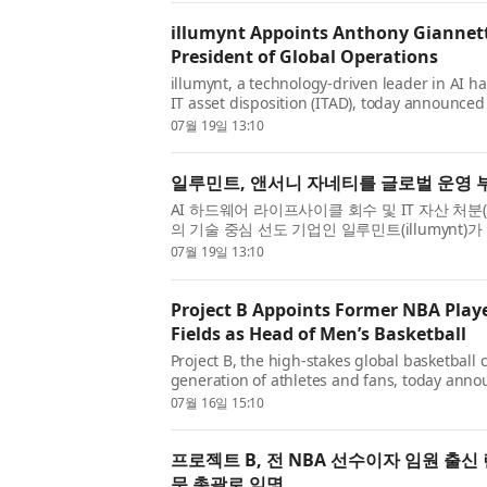
illumynt Appoints Anthony Giannetti
President of Global Operations
illumynt, a technology-driven leader in AI h
IT asset disposition (ITAD), today announced
has joined the company as Senior Vice Presi
07월 19일 13:10
effective July 13, 2026. Gi...
일루민트, 앤서니 자네티를 글로벌 운영 
AI 하드웨어 라이프사이클 회수 및 IT 자산 처분(IT ass
의 기술 중심 선도 기업인 일루민트(illumynt)가 
“Tony” Giannetti)가 2026년 7월 13일자
07월 19일 13:10
류했다고 발표했다. ...
Project B Appoints Former NBA Play
Fields as Head of Men’s Basketball
Project B, the high-stakes global basketball 
generation of athletes and fans, today ann
Landry Fields as Head of Men’s Basketball. B
07월 16일 15:10
Project B has established from th...
프로젝트 B, 전 NBA 선수이자 임원 출신
문 총괄로 임명