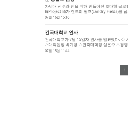
차세대 선수와 팬을 위해 만들어진 초대형 글로
B(Project B)가 랜드리 필즈(Landry Fields)를
Men’s Basketball)로 임명했다고 발표했다.
07월 16일 15:10
최고의 여자 선수들과 함께 구축...
건국대학교 인사
건국대학교가 7월 15일자 인사를 발표했다. 
△대학원장 박기영 △건축대학장 심은주 △경
장 유규상 △사범대학장 오현정 △수의과대학장
07월 15일 11:44
공과대학장 구남서 △상허교양대학장 겸...
1