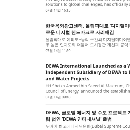
solutions to global challenges, has officially
awards cycle, receiving an unprecedented 1
07월 14일 16:15
countries across its six cate...
한국옥외광고센터, 올림픽대로 ‘디지털미디
로운 디지털 랜드마크로 자리매김
올림픽대로 여의도~동작 구간의 디지털미디어벨트
우 높은 인지도와 더불어 도시경관 개선과 공익
로 나타났다. 한국지방재정공제회(이사장 정선
07월 14일 11:50
리서치를 통해 최근 한 ...
DEWA International Launched as a
Independent Subsidiary of DEWA to 
and Water Projects
HH Sheikh Ahmed bin Saeed Al Maktoum, C
Council of Energy, announced the establishm
wholly owned independent subsidiary of Dub
07월 14일 09:40
Authority (DEWA). The company aims to ...
DEWA, 글로벌 에너지 및 수도 프로젝트 
립 법인 ‘DEWA 인터내셔널’ 출범
두바이 최고에너지위원회(Dubai Supreme Counc