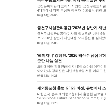
금천구립도서관 4곳, 지역 특성 살린 ‘4색
금천문화재단(대표이사 서영철) 금천구립도서관
4개관에서 지역 특성과 이용자 수요를 반영한 
혔다. 이번 특화사업은 각 구립도서관의 정체성
07월 14일 06:00
관에서 자신의 삶과 지역...
금천구시설관리공단 ‘2026년 상반기 재난
금천구시설관리공단(이사장 임병호)은 지난 6월 
로 ‘2026년 상반기 재난대응 모의훈련’을 실시했
‘재난 및 안전관리 기본법’ 등 관련 법령에 따라 
07월 13일 15:08
용고객·지역주민·유...
‘헤이지니’ 강혜진, ‘2026 백산수 심심런
준한 나눔 실천
크리에이터 강혜진(헤이지니)이 소아암 어린이와
이어갔다. 강혜진은 지난 6월 6일 서울 여의도
린 소아암 어린이 치료비 기부 마라톤 ‘2026 
07월 13일 14:28
소아암협회에 후원금을...
재외동포청 출범 GFGS 비전, 유럽에서
대한민국 정부(재외동포청)에서 출범한 글로벌 
‘GFGS(Global Future Generation Summit
뮌헨공과대학교(TU München)에서 ‘2026 GFG
07월 13일 13:20