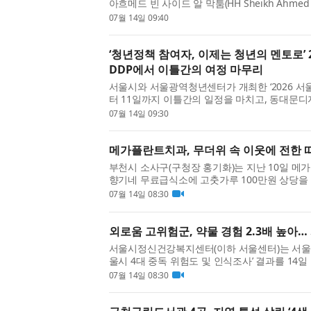
아흐메드 빈 사이드 알 막툼(HH Sheikh Ahmed b
이전기수도청(Dubai Electricity and Water A
07월 14일 09:40
독립 법인 ‘DEWA 인터내셔널(DEWA...
‘청년정책 참여자, 이제는 청년의 멘토로’
DDP에서 이틀간의 여정 마무리
서울시와 서울광역청년센터가 개최한 ‘2026 서
터 11일까지 이틀간의 일정을 마치고, 동대문디자
컨퍼런스홀에서 1만3000여 명이 참여하며 성
07월 14일 09:30
서울시 ‘제3차 청년정책 기...
메가플란트치과, 무더위 속 이웃에 전한 
부천시 소사구(구청장 홍기화)는 지난 10일 메
향기네 무료급식소에 고춧가루 100만원 상당을
된 고춧가루는 향기네 무료급식소에서 지역 내
07월 14일 08:30
식 식재료로 사용될 예정...
외로움 고위험군, 약물 경험 2.3배 높아…
서울시정신건강복지센터(이하 서울센터)는 서울시민
울시 4대 중독 위험도 및 인식조사’ 결과를 14일
중독 문제가 개인 문제가 아닌 외로움·사회적 고
07월 14일 08:30
울시민 외로움 고위...