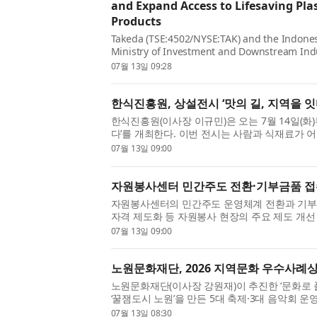
and Expand Access to Lifesaving Pl
Products
Takeda (TSE:4502/NYSE:TAK) and the Indones
Ministry of Investment and Downstream Indu
Economic Affairs) today announced a groundb
07월 13일 09:28
한식진흥원, 상설전시 ‘맛의 길, 지역을 잇
한식진흥원(이사장 이규민)은 오는 7월 14일(화)
다’​를 개최한다. 이번 전시는 사람과 식재료가 
떻게 발전해 왔는지를 조명한다. 지역마다 다른
07월 13일 09:00
주고받으며 오늘날 ...
자원봉사센터 민간주도 전환·기부금품 접
자원봉사센터의 민간주도 운영체계 전환과 기부
자격 제도화 등 자원봉사 현장의 주요 제도 개
의된다. 한국중앙자원봉사센터는 신정훈 국회의
07월 13일 09:00
동으로 오는 7월 14일(화)...
노원문화재단, 2026 지역문화 우수사례상
노원문화재단(이사장 강원재)이 추진한 ‘문화로 
‘꿀잼도시 노원’을 만든 5대 축제·3대 음악회 
합회가 주최하고 문화체육관광부가 후원한 ‘202
07월 13일 08:30