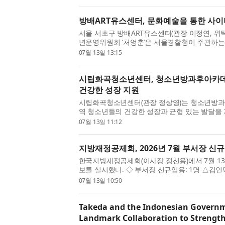
Vision Forum)’을 개최했다. 이날 행사는 독일...
방배ART유스센터, 문화예술을 통한 사이
서울 서초구 방배ART유스센터(관장 이정연, 위
년운영위원회 ‘처엉춘’은 서울경찰청이 주관하는 
릴레이 캠페인’에 동참했다. 방배ART유스센터
07월 13일 13:15
스마트폰 중독에서 벗어...
시립화곡청소년센터, 청소년방과후아카데미
건강한 성장 지원
시립화곡청소년센터(관장 정상영)는 청소년방과후
역 청소년들의 건강한 성장과 균형 있는 발달을
후아카데미 몽땅연필은 방과 후 돌봄이 필요한
07월 13일 11:12
제공하고 학습지원·전문...
지방재정공제회, 2026년 7월 부서장 신
한국지방재정공제회(이사장 정선용)에서 7월 13
보를 실시했다. ◇ 부서장 신규임용: 1명 △김
전보: 2명 △조충석 공제보상부장 △김영식 
07월 13일 10:50
소개 한국지방재정공제회는 전...
Takeda and the Indonesian Govern
Landmark Collaboration to Strength