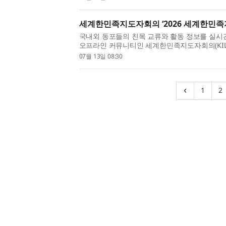
지역문화 우수사례(...
세계한민족지도자회의 ‘2026 세계한민족
국내외 동포들의 친목 교류와 활동 정보를 실시
오프라인 커뮤니티인 세계한민족지도자회의(KILC, Kor
Leaders Congress)와 해외동포정보센터(OKIC, Ov
07월 13일 08:30
Center)는 ‘공감 동행, 비상하는 글...
(cur
‹
1
2