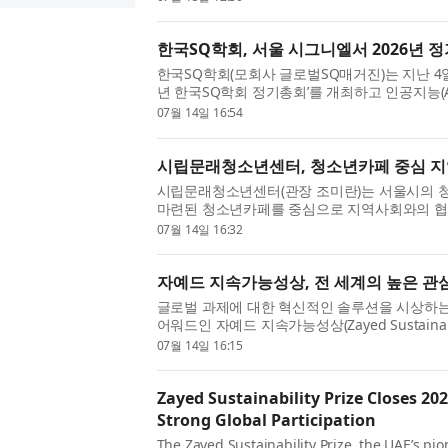
작소 창립 20주년을 기념해 마련...
한국SQ학회, 서울 시그니엘서 2026년 
한국SQ학회(모회사 글로벌SQ매거진)는 지난 4일
년 한국SQ학회 정기총회’를 개최하고 인공지능(A
로 주목받는 SQ(Spiritual Quotient)와 SI(Spiri
07월 14일 16:54
와 미래 비전을 공유했...
시립문래청소년센터, 청소년카페 중심 지
시립문래청소년센터(관장 조미란)는 서울시의 
마련된 청소년카페를 중심으로 지역사회와의 협
립문래청소년센터 청소년카페는 중·고등학생과 
07월 14일 16:32
는 청소년 전용공간이다...
자예드 지속가능성상, 전 세계의 높은 관심 
글로벌 과제에 대한 혁신적인 솔루션을 시상하는
어워드인 자예드 지속가능성상(Zayed Sustainabil
의 출품 접수를 공식 마감했다. 이번 주기에는 건강
07월 14일 16:15
행동, 글로벌 고등학교 ...
Zayed Sustainability Prize Closes 2
Strong Global Participation
The Zayed Sustainability Prize, the UAE’s pi