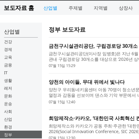
보도자료 홈
산업별
주제별
지역별
상장사
정부 보도자료
산업별
건강
금천구시설관리공단, 구립경로당 30개소 
경제
금천구시설관리공단(이사장 임병호)은 지난 6월 
교육
관내 구립경로당 30개소를 대상으로 ‘2026년 
동’을 실시했다고 밝혔다. 이번 활동은 미세먼지
금융
07월 15일 15:29
높아짐에 따라 경로당을 ...
IT
생활
양천의 아이들, 무대 위에서 빛나다
레저
양천구 우리동네키움센터 아동 70명이 청소년
열정과 감동을 선보이며 댄스와 기악 부문에서 
문화
이뤘다. 이번 무대는 동행연우회(대표 김영태)
07월 15일 12:40
운송
한 행사로, 양천구 우리동...
사회
희망제작소·카카오, ‘대한민국 사회혁신 컨퍼
산업
희망제작소와 카카오가 공동 주최·주관한 ‘대한
환경
2026(Social Innovation Conference, SIC
정부
워 페럼홀에서 성황리에 개최됐다. ‘대한민국 사회
07월 15일 12:30