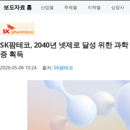
보도자료 홈
산업별
주제별
지역별
상장사
SK팜테코, 2040년 넷제로 달성 위한 과
증 획득
2026-05-06 10:24
출처:
SK팜테코