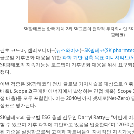
SK팜테코는 한국 재계 2위 SK그룹의 전략적 투자회사인 SK Inc
팜테코)
랜초 코도바, 캘리포니아--(
뉴스와이어
)--
SK팜테코(SK pharmtec
글로벌 기후변화 대응을 위한
과학 기반 감축 목표 이니셔티브(SB
SK팜테코의 지속가능성 로드맵이 기후변화 대응을 위해 요구되는 
됐다.
이번 검증은 SK팜테코의 전체 글로벌 가치사슬을 대상으로 이뤄졌으
배출), Scope 2(구매한 에너지에서 발생하는 간접 배출), Sco
접 배출)를 모두 포함한다. 이는 2040년까지 넷제로(Net-Zer
정표로 평가된다.
SK팜테코의 글로벌 ESG 총괄 전무인 Darryl Ratty는 “이번
할 수 있으며 기후 과학에 기반하고 있음을 입증한다”며 “2030
된 기준을 설정함으로써 고객과 파트너들이 자체적인 지속가능성