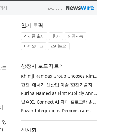
인기 토픽
신제품 출시
휴가
인공지능
바이오테크
스타트업
상장사 보도자료
란드
Khimji Ramdas Group Chooses Rimini Street to Reduce SAP Support Costs, Protect 700+ Customizations and Reinvest Savings in Innovation
한전, 에너지 신산업 이끌 ‘한전기술지주’ 공식 출범
Purina Named as First Publicly Announced NIQ ConnectAI Charter Client
닐슨IQ, Connect AI 차터 프로그램 최초 고객사 ‘퓨리나’ 선정
이
Power Integrations Demonstrates World’s First 2200 V GaN Technology for Next-Era High-Voltage Power Systems
력 있
)
전시회