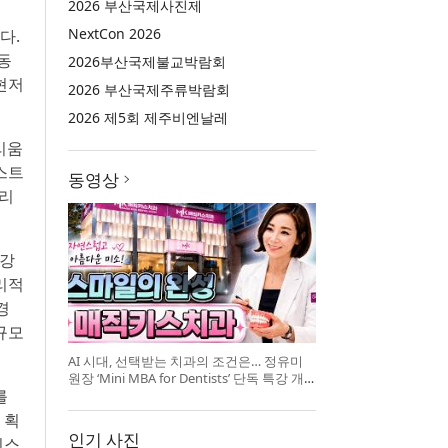
2026 부산국제사진제
NextCon 2026
다.
동
2026부산국제불교박람회
현저
2026 부산국제주류박람회
2026 제5회 제주비엔날레
리움
스트
동영상
시리
 강
리적
경
대규모
AI 시대, 선택받는 치과의 조건은… 정유미
원장 ‘Mini MBA for Dentists’ 단독 특강 개
를
최
 획
인기 사진
시스