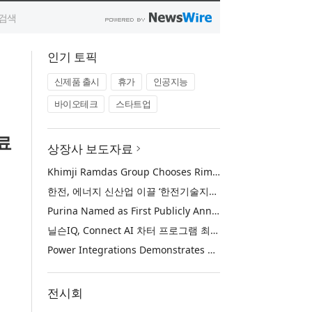
인기 토픽
신제품 출시
휴가
인공지능
바이오테크
스타트업
료
상장사 보도자료
Khimji Ramdas Group Chooses Rimini Street to Reduce SAP Support Costs, Protect 700+ Customizations and Reinvest Savings in Innovation
한전, 에너지 신산업 이끌 ‘한전기술지주’ 공식 출범
Purina Named as First Publicly Announced NIQ ConnectAI Charter Client
닐슨IQ, Connect AI 차터 프로그램 최초 고객사 ‘퓨리나’ 선정
Power Integrations Demonstrates World’s First 2200 V GaN Technology for Next-Era High-Voltage Power Systems
전시회