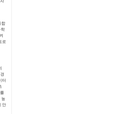
고자
통합
다학
시켜
표로
의
 경
이터
초
자를
 높
 안