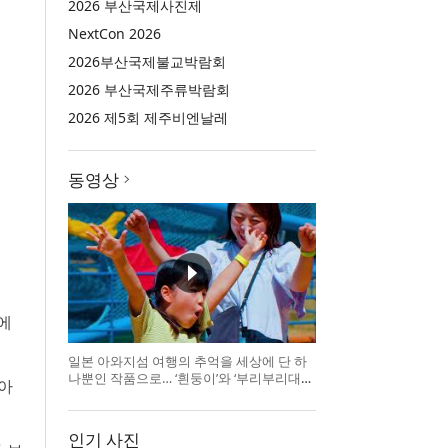
2026 부산국제사진제
NextCon 2026
2026부산국제불교박람회
2026 부산국제주류박람회
2026 제5회 제주비엔날레
동영상
에
일본 아와지섬 여행의 추억을 세상에 단 하
나뿐인 작품으로… ‘흰둥이’와 ‘부리부리대마
찾아
왕’의 오리지널 도기 색
인기 사진