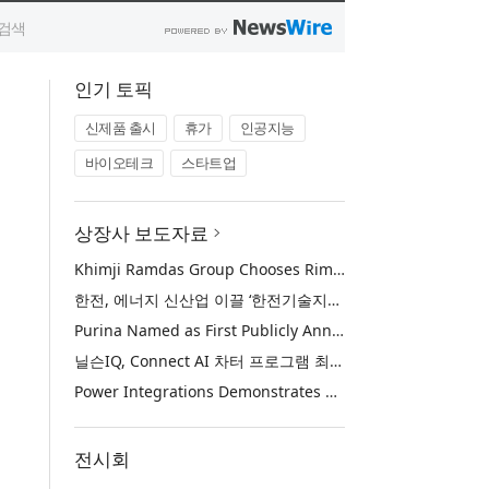
인기 토픽
신제품 출시
휴가
인공지능
바이오테크
스타트업
상장사 보도자료
Khimji Ramdas Group Chooses Rimini Street to Reduce SAP Support Costs, Protect 700+ Customizations and Reinvest Savings in Innovation
한전, 에너지 신산업 이끌 ‘한전기술지주’ 공식 출범
Purina Named as First Publicly Announced NIQ ConnectAI Charter Client
닐슨IQ, Connect AI 차터 프로그램 최초 고객사 ‘퓨리나’ 선정
Power Integrations Demonstrates World’s First 2200 V GaN Technology for Next-Era High-Voltage Power Systems
전시회