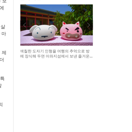
 보
선에
 살
 마
색칠한 도자기 인형을 여행의 추억으로 방
 제
에 장식해 두면 아와지섬에서 보낸 즐거운
 더
시간을 언제든 다시 떠올릴 수 있다
 특
갈
의