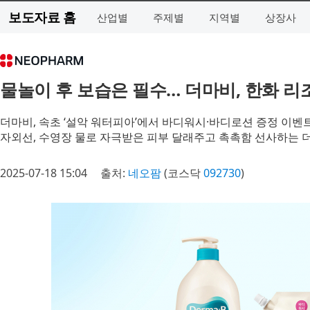
보도자료 홈
산업별
주제별
지역별
상장사
물놀이 후 보습은 필수… 더마비, 한화 리
더마비, 속초 ‘설악 워터피아’에서 바디워시·바디로션 증정 이벤
자외선, 수영장 물로 자극받은 피부 달래주고 촉촉함 선사하는 
2025-07-18 15:04
출처:
네오팜
(코스닥
092730
)